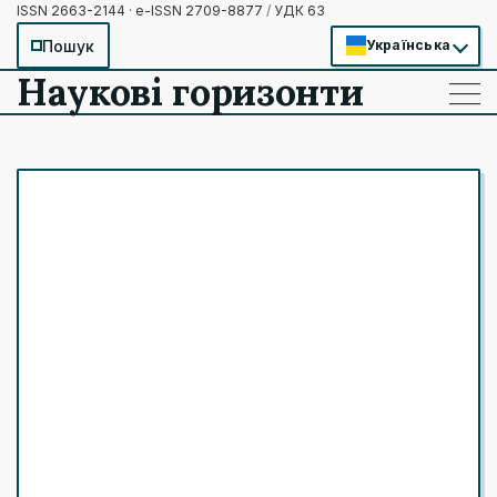
ISSN 2663-2144 · e-ISSN 2709-8877
/
УДК 63
Пошук
Українська
Наукові горизонти
——
——
——