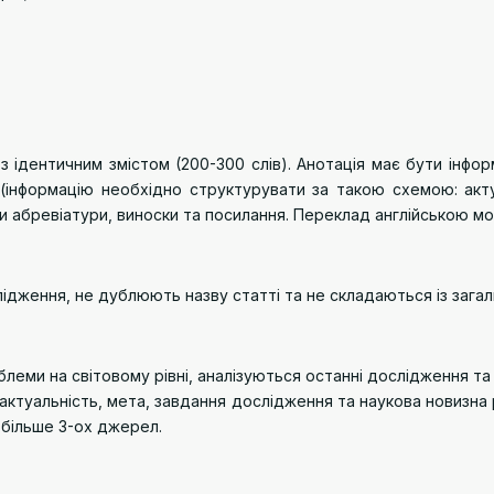
 ідентичним змістом (200-300 слів). Анотація має бути інфо
(інформацію необхідно структурувати за такою схемою: акту
ти абревіатури, виноски та посилання. Переклад англійською м
ідження, не дублюють назву статті та не складаються із загаль
блеми на світовому рівні, аналізуються останні дослідження та 
ся актуальність, мета, завдання дослідження та наукова новизн
 більше 3-ох джерел.