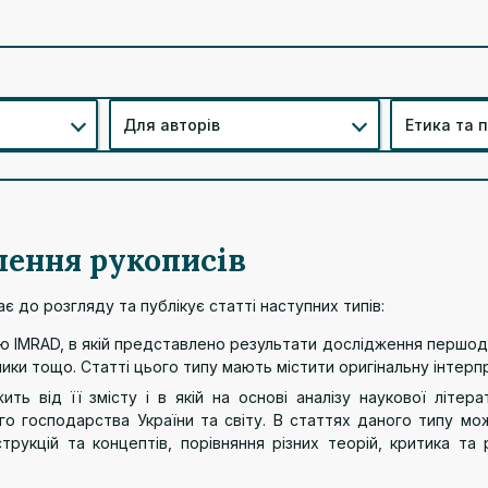
Для авторів
Етика та 
лення рукописів
є до розгляду та публікує статті наступних типів:
ою IMRAD, в якій представлено результати дослідження першод
азники тощо. Статті цього типу мають містити оригінальну інтер
ить від її змісту і в якій на основі аналізу наукової літе
го господарства України та світу. В статтях даного типу мож
рукцій та концептів, порівняння різних теорій, критика та 