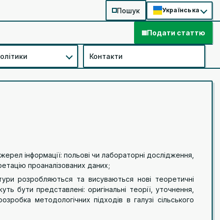
Пошук
Українська
Подати статтю
політики
Контакти
жерел інформації: польові чи лабораторні дослідження,
претацію проаналізованих даних;
ратури розробляються та висуваються нові теоретичні
уть бути представлені: оригінальні теорії, уточнення,
розробка методологічних підходів в галузі сільського