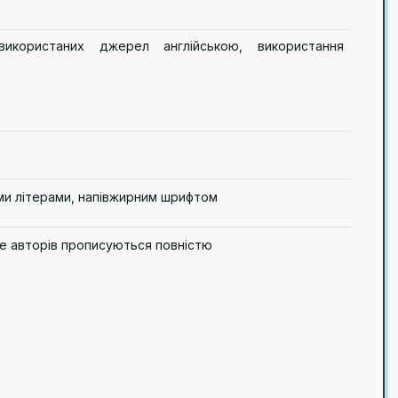
икористаних джерел англійською, використання
ими літерами, напівжирним шрифтом
ище авторів прописуються повністю