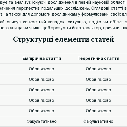
зує та аналізує існуючі дослідження в певній науковій облас
изначення перспектив подальших досліджень. Оглядові статті
зі, а також для допомоги дослідникам у формулюванні своїх вла
ичай описує конкретний випадок, ситуацію, подію чи об'єкт
го явища чи явищ, щоб зрозуміти його характер, причини, нас
Структурні елементи статей
Емпірична стаття
Теоретична стаття
Обов’язково
Обов’язково
Обов’язково
Обов’язково
Обов’язково
Обов’язково
Обов’язково
Обов’язково
Обов’язково
Обов’язково
Факультативно
Факультативно