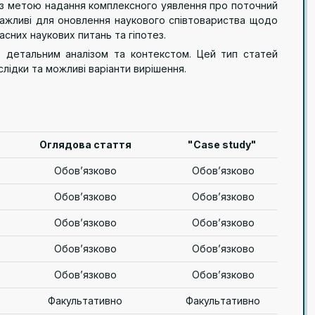
ті з метою надання комплексного уявлення про поточний
 важливі для оновлення наукового співтовариства щодо
сних наукових питань та гіпотез.
 з детальним аналізом та контекстом. Цей тип статей
лідки та можливі варіанти вирішення.
Оглядова стаття
"Сase study"
Обов’язково
Обов’язково
Обов’язково
Обов’язково
Обов’язково
Обов’язково
Обов’язково
Обов’язково
Обов’язково
Обов’язково
Факультативно
Факультативно