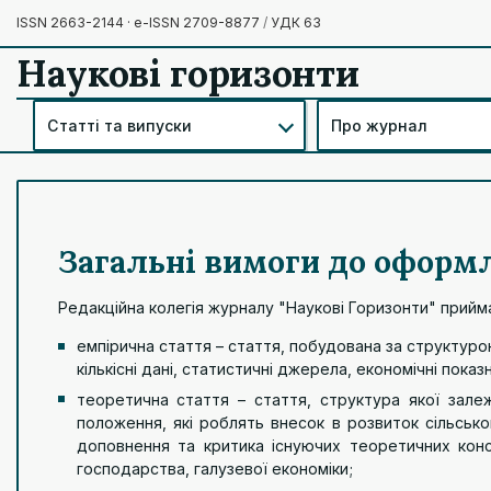
ISSN 2663-2144 · e-ISSN 2709-8877
/
УДК 63
Наукові горизонти
Статті та випуски
Про журнал
Загальні вимоги до оформ
Редакційна колегія журналу "Наукові Горизонти" прийма
емпірична стаття – стаття, побудована за структур
кількісні дані, статистичні джерела, економічні пок
теоретична стаття – стаття, структура якої залеж
положення, які роблять внесок в розвиток сільсько
доповнення та критика існуючих теоретичних конст
господарства, галузевої економіки;