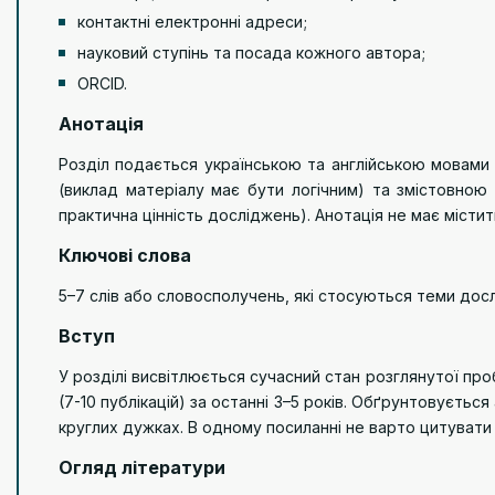
контактні електронні адреси;
науковий ступінь та посада кожного автора;
ORCID.
Анотація
Розділ подається українською та англійською мовами з
(виклад матеріалу має бути логічним) та змістовною 
практична цінність досліджень). Анотація не має місти
Ключові слова
5–7 слів або словосполучень, які стосуються теми досл
Вступ
У розділі висвітлюється сучасний стан розглянутої про
(7-10 публікацій) за останні 3–5 років. Обґрунтовуєть
круглих дужках. В одному посиланні не варто цитувати
Огляд літератури