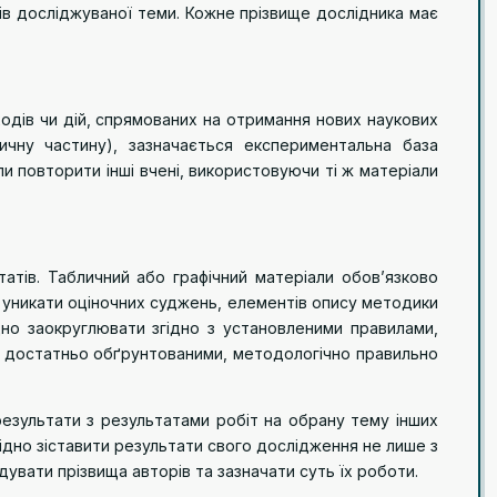
тів досліджуваної теми. Кожне прізвище дослідника має
ходів чи дій, спрямованих на отримання нових наукових
ичну частину), зазначається експериментальна база
и повторити інші вчені, використовуючи ті ж матеріали
атів. Табличний або графічний матеріали обов’язково
 уникати оціночних суджень, елементів опису методики
дно заокруглювати згідно з установленими правилами,
и достатньо обґрунтованими, методологічно правильно
результати з результатами робіт на обрану тему інших
хідно зіставити результати свого дослідження не лише з
адувати прізвища авторів та зазначати суть їх роботи.