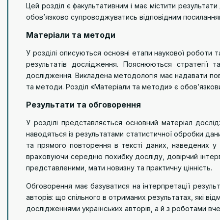
Цей розділ є факультативним і має містити результати
обов’язково супроводжуватись відповідним посиланням 
Матеріали та методи
У розділі описуються основні етапи наукової роботи т
результатів дослідження. Пояснюються стратегії т
дослідження. Викладена методологія має надавати повн
та методи. Розділ «Матеріали та методи» є обов’язкови
Результати та обговорення
У розділі представляється основний матеріал дослід
наводяться із результатами статистичної обробки дан
та прямого повторення в тексті даних, наведених у 
враховуючи середню похибку досліду, довірчий інтер
представленими, мати новизну та практичну цінність.
Обговорення має базуватися на інтерпретації результ
авторів: що спільного в отриманих результатах, які ві
дослідженнями українських авторів, а й з роботами вчен