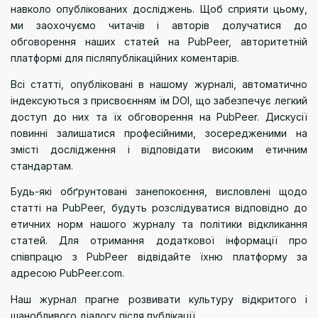
навколо опублікованих досліджень. Щоб сприяти цьому,
ми заохочуємо читачів і авторів долучатися до
обговорення наших статей на PubPeer, авторитетній
платформі для післяпублікаційних коментарів.
Всі статті, опубліковані в нашому журналі, автоматично
індексуються з присвоєнням їм DOI, що забезпечує легкий
доступ до них та їх обговорення на PubPeer. Дискусії
повинні залишатися професійними, зосередженими на
змісті дослідження і відповідати високим етичним
стандартам.
Будь-які обґрунтовані занепокоєння, висловлені щодо
статті на PubPeer, будуть розслідуватися відповідно до
етичних норм нашого журналу та політики відкликання
статей. Для отримання додаткової інформації про
співпрацю з PubPeer відвідайте їхню платформу за
адресою
PubPeer.com
.
Наш журнал прагне розвивати культуру відкритого і
шанобливого діалогу після публікації.