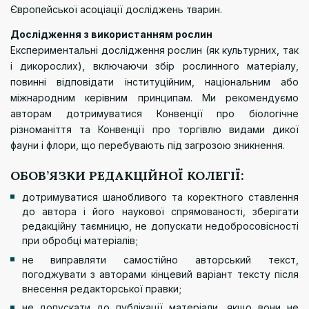
Європейської асоціації досліджень тварин
.
Дослідження з використанням рослин
Експериментальні дослідження рослин (як культурних, так
і дикорослих), включаючи збір рослинного матеріалу,
повинні відповідати інституційним, національним або
міжнародним керівним принципам. Ми рекомендуємо
авторам дотримуватися
Конвенції про біологічне
різноманіття
та
Конвенції про торгівлю видами дикої
фауни і флори
, що перебувають під загрозою зникнення.
ОБОВ’ЯЗКИ РЕДАКЦІЙНОЇ КОЛЕГІЇ:
дотримуватися шанобливого та коректного ставлення
до автора і його наукової спрямованості, зберігати
редакційну таємницю, не допускати недобросовісності
при обробці матеріалів;
не виправляти самостійно авторський текст,
погоджувати з авторами кінцевий варіант тексту після
внесення редакторської правки;
не допускати до публікації матеріали, якщо вони не