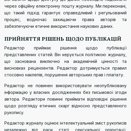
через офіційну
електронну пошту журналу
. Ми переконані,
що такий підхід гарантує справедливий і регульований
процес, водночас захищаючи права авторів та
забезпечуючи етичне використання наукових даних.
ПРИЙНЯТТЯ РІШЕНЬ ЩОДО ПУБЛІКАЦІЙ
Редактор приймає рішення щодо публікації
представлених статей. Він керується політикою журналу,
що заснована виключно на академічній цінності та
висновках рецензентів. Редактор дотримується правил
стосовно наклепів, порушення авторських прав і плагіату.
Редактор не повинен використовувати неопубліковану
інформацію у власних дослідженнях без письмової згоди
автора. Редактори повинні приймати відповідні рішення
щодо розгляду етичних скарг відносно представленого
рукопису.
Редактор журналу оцінює інтелектуальний зміст рукописів
незалежно від раси, статі, сексуальної орієнтації,