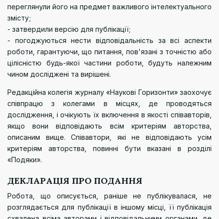
переглянули його на предмет важливого інтелектуального
змісту;
- затвердили версію для публікації;
- погоджуються нести відповідальність за всі аспекти
роботи, гарантуючи, що питання, пов'язані з точністю або
цілісністю будь-якої частини роботи, будуть належним
чином досліджені та вирішені.
Редакційна колегія журналу «Наукові Горизонти» заохочує
співпрацю з колегами в місцях, де проводяться
дослідження, і очікують їх включення в якості співавторів,
якщо вони відповідають всім критеріям авторства,
описаним вище. Співавтори, які не відповідають усім
критеріям авторства, повинні бути вказані в розділі
«Подяки».
ДЕКЛАРАЦІЯ ПРО ПОДАННЯ
Робота, що описується, раніше не публікувалася, не
розглядається для публікації в іншому місці, її публікація
схвалена всіма авторами і відповідальними органами, де