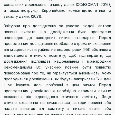
соціальних досліджень і аналізу даних ICC/ESOMAR
(2016),
а також інструкція
Європейської комісії щодо етики та
захисту даних
(2021).
Звітуючи про дослідження за участю людей, автори
повинні вказати, що дослідження було проведено
відповідно до наведених нижче стандартів. Перед
проведенням дослідження необхідно отримати схвалення
від місцевої інституційної наглядової ради (IRB) або іншого
відповідного етичного комітету, щоб підтвердити, що
дослідження відповідає національним і міжнародним
рекомендаціям. Всі учасники повинні бути повністю
поінформовані про те, чи гарантується анонімність, чому
проводиться дослідження, як будуть використані їхні дані
і чи існують якісь пов'язані з цим ризики. Перед
проведенням дослідження необхідно отримати етичне
схвалення від відповідного етичного комітету. Якщо
етичне схвалення не вимагається, автори повинні або
надати виняток від комітету з питань етики, або
процитувати місцеве чи національне законодавство, яке