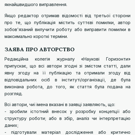
якнайшвидшого виправлення.
Якщо редактор отримав відомості від третьої сторони
про те, що публікація містить суттєві помилки, автор
зобов'язаний вилучити роботу або виправити помилки в
максимально короткі терміни.
ЗАЯВА ПРО АВТОРСТВО
Редакційна колегія журналу «Наукові Горизонти»
припускає, що всі автори згодні зі змістом статті, дали
явну згоду на її публікацію та отримали згоду від
відповідальних осіб в інституті/організації, де була
виконана робота, до того, як стаття була подана на
розгляд.
Всі автори, чиї імена вказані в заявці заявляють, що:
- зробили істотний внесок у розробку концепції або
структуру роботи; або в збір, аналіз чи інтерпретацію
даних;
- підготували матеріал дослідження або критично