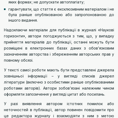
яких формах; не допускати автоплагіату;
гарантувати, що стаття є ексклюзивним матеріалом і не
була раніше опублікованою або запропонованою до
іншого видання.
Надсилаючи матеріали для публікації в журналі «Наукові
горизонти», автори погоджуються з тим, що, у випадку
прийняття матеріалів до публікації, останні можуть бути
розміщені в електронних базах даних з обов’язковим
зазначенням авторства і збереженням авторських прав у
повному обсязі.
У тексті самої роботи мають бути представлені джерела
зовнішньої інформації – у вигляді списків джерел
літератури (включно з особистими раніше опублікованими
роботами авторів). Автори зобов’язані належним чином
оформляти запозичення у вигляді цитат або посилань.
У разі виявлення автором істотних помилок або
неточностей в публікації, автор повинен повідомити про
це редактора журналу і взаємодіяти з ним з метою