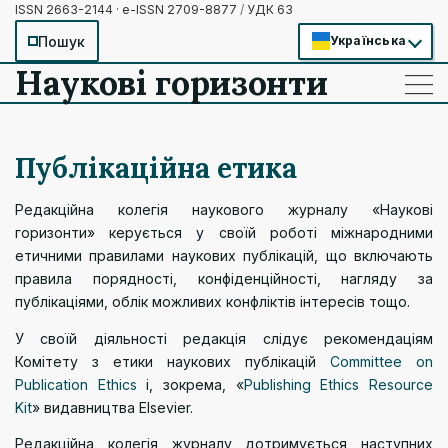
ISSN 2663-2144 · e-ISSN 2709-8877
/
УДК 63
Пошук
Українська
Наукові горизонти
——
——
——
Публікаційна етика
Редакційна колегія наукового журналу «Наукові
горизонти» керується у своїй роботі міжнародними
етичними правилами наукових публікацій, що включають
правила порядності, конфіденційності, нагляду за
публікаціями, облік можливих конфліктів інтересів тощо.
У своїй діяльності редакція слідує рекомендаціям
Комітету з етики наукових публікацій
Committee on
Publication Ethics
і, зокрема, «
Publishing Ethics Resource
Kit
»
видавництва Elsevier.
Редакційна колегія журналу дотримується наступних