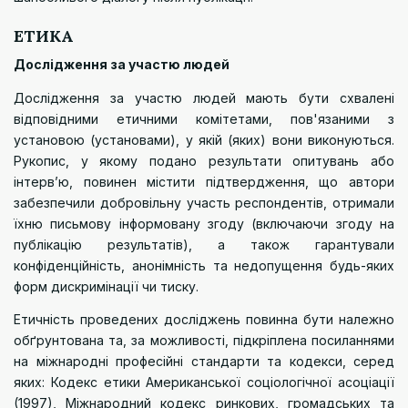
ЕТИКА
Дослідження за участю людей
Дослідження за участю людей мають бути схвалені
відповідними етичними комітетами, пов'язаними з
установою (установами), у якій (яких) вони виконуються.
Рукопис, у якому подано результати опитувань або
інтерв’ю, повинен містити підтвердження, що автори
забезпечили добровільну участь респондентів, отримали
їхню письмову інформовану згоду (включаючи згоду на
публікацію результатів), а також гарантували
конфіденційність, анонімність та недопущення будь-яких
форм дискримінації чи тиску.
Етичність проведених досліджень повинна бути належно
обґрунтована та, за можливості, підкріплена посиланнями
на міжнародні професійні стандарти та кодекси, серед
яких:
Кодекс етики Американської соціологічної асоціації
(1997),
Міжнародний кодекс ринкових, громадських та