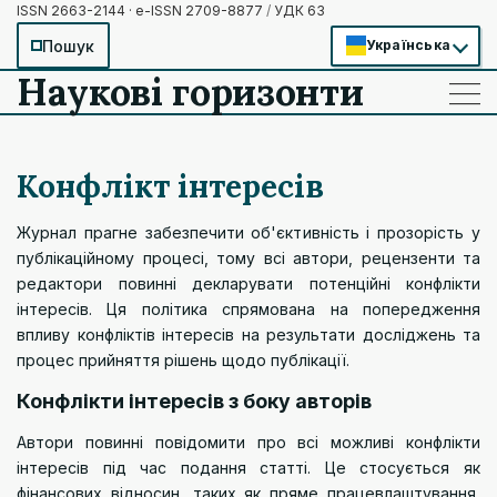
ISSN 2663-2144 · e-ISSN 2709-8877
/
УДК 63
Пошук
Українська
Наукові горизонти
——
——
——
Конфлікт інтересів
Журнал прагне забезпечити об'єктивність і прозорість у
публікаційному процесі, тому всі автори, рецензенти та
редактори повинні декларувати потенційні конфлікти
інтересів. Ця політика спрямована на попередження
впливу конфліктів інтересів на результати досліджень та
процес прийняття рішень щодо публікації.
Конфлікти інтересів з боку авторів
Автори повинні повідомити про всі можливі конфлікти
інтересів під час подання статті. Це стосується як
фінансових відносин, таких як пряме працевлаштування,