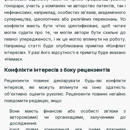
гонорари, участь у компаніях чи авторство патентів, так і
нефінансових, наприклад, особистих зв’язків, академічного
суперництва, ідеологічних або релігійних переконань. Усі
конфлікти мають бути чітко ідентифіковані, щоб читачі
могли судити про те, чи могли автори бути схильні до
певної упередженості, і як це могло вплинути на роботу.
Наприкінці статті буде опублікована примітка «Конфлікт
інтересів». У разі його відсутності в примітці буде вказано
«Немає».
Конфлікти інтересів з боку рецензентів
Рецензенти повинні декларувати будь-які конфлікти
інтересів, які можуть вплинути на їхню здатність
об'єктивно оцінити рукопис. Рецензенти повинні негайно
повідомити редакцію, якщо:
Вони мають фінансові або особисті зв’язки з
автором(ами) чи організаціями, залученими до
дослідження.
Існує пряма конкуренція між їхніми власними