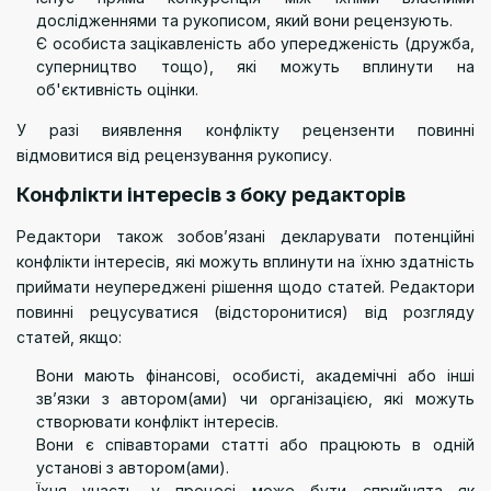
дослідженнями та рукописом, який вони рецензують.
Є особиста зацікавленість або упередженість (дружба,
суперництво тощо), які можуть вплинути на
об'єктивність оцінки.
У разі виявлення конфлікту рецензенти повинні
відмовитися від рецензування рукопису.
Конфлікти інтересів з боку редакторів
Редактори також зобов’язані декларувати потенційні
конфлікти інтересів, які можуть вплинути на їхню здатність
приймати неупереджені рішення щодо статей. Редактори
повинні рецусуватися (відсторонитися) від розгляду
статей, якщо:
Вони мають фінансові, особисті, академічні або інші
зв’язки з автором(ами) чи організацією, які можуть
створювати конфлікт інтересів.
Вони є співавторами статті або працюють в одній
установі з автором(ами).
Їхня участь у процесі може бути сприйнята як