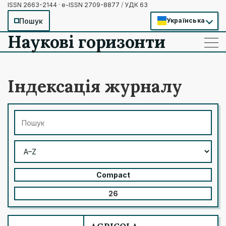
ISSN 2663-2144 · e-ISSN 2709-8877
/
УДК 63
Пошук
Українська
Наукові горизонти
——
——
——
Індексація журналу
Compact
26