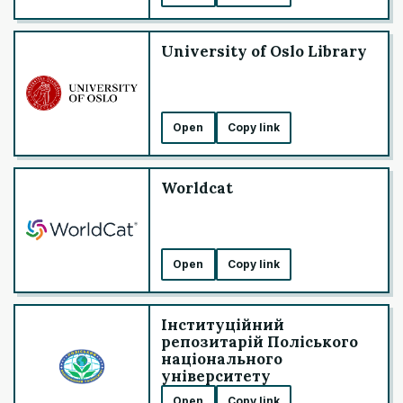
University of Oslo Library
Open
Copy link
Worldcat
Open
Copy link
Інституційний
репозитарій Поліського
національного
університету
Open
Copy link