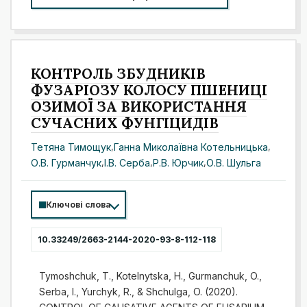
КОНТРОЛЬ ЗБУДНИКІВ
ФУЗАРІОЗУ КОЛОСУ ПШЕНИЦІ
ОЗИМОЇ ЗА ВИКОРИСТАННЯ
СУЧАСНИХ ФУНГІЦИДІВ
Тетяна Тимощук
,
Ганна Миколаївна Котельницька
,
О.В. Гурманчук
,
І.В. Серба
,
Р.В. Юрчик
,
О.В. Шульга
Ключові слова
10.33249/2663-2144-2020-93-8-112-118
Tymoshchuk, T., Kotelnytska, H., Gurmanchuk, O.,
Serba, I., Yurchyk, R., & Shchulga, O. (2020).