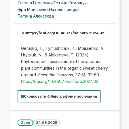
Тетяна Герасько
,
Тетяна Тимощук
,
Віра Мойсієнко
,
Наталя Грицюк
,
Тетяна Алєксєєва
DOI
https://doi.org/10.48077/scihor5.2024.32
Gerasko, T., Tymoshchuk, T., Moisiienko, V. ,
Hrytsiuk, N., & Alekseeva, T. (2024).
Phytocoenotic assessment of herbaceous
plant communities in the organic sweet cherry
orchard.
Scientific Horizons
, 27(5), 32-50.
https://doi.org/10.48077/scihor5.2024.32
Скопіювати бібліографічне посилання
Open
24.09.2025