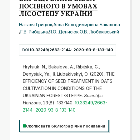
ПОСІВНОГО В УМОВАХ
ЛІСОСТЕПУ УКРАЇНИ
Наталя Грицюк
,
Алла Володимирівна Бакалова
,
Г.В. Рибіцька
,
Я.О. Денисюк
,
О.В. Любаківський
DOI
10.33249/2663-2144- 2020-93-8-133-140
Hrytsiuk, N., Bakalova, A., Ribitska, G.,
Denysiuk, Ya., & Liubakivskyi, O. (2020). THE
EFFICIENCY OF SEED TREATMENT IN OATS
CULTIVATION IN CONDITIONS OF THE
UKRAINIAN FOREST-STEPPE.
Scientific
Horizons
, 23(8), 133-140.
10.33249/2663-
2144- 2020-93-8-133-140
Скопіювати бібліографічне посилання