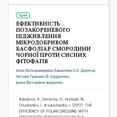
Open
ЕФЕКТИВНІСТЬ
ПОЗАКОРЕНЕВОГО
ПІДЖИВЛЕННЯ
МІКРОДОБРИВОМ
БАСФОЛІАР СМОРОДИНИ
ЧОРНОЇ ПРОТИ СИСНИХ
ФІТОФАГІВ
Алла Володимирівна Бакалова
,
О.А. Дереча
,
Наталя Грицюк
,
І.В. Шудренко
,
Ірина Вікторівна Іващенко
Bakalova, A., Derecha, O., Hrytsiuk, N.,
Chudrenko, I., & Ivaschenko, I. (2017). THE
EFFICIENCY OF FOLIAR DRESSING WITH