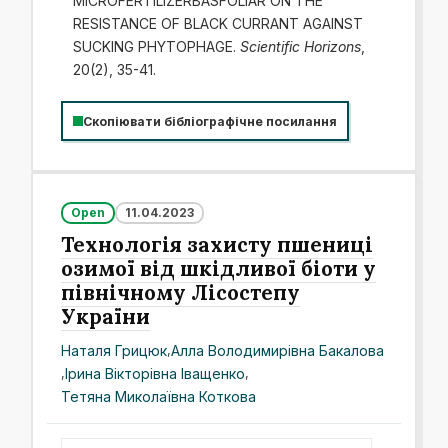
MICROFERTILIZERBASFOLIAR ON THE
RESISTANCE OF BLACK CURRANT AGAINST
SUCKING PHYTOPHAGE.
Scientific Horizons
,
20(2), 35-41.
Скопіювати бібліографічне посилання
Open
11.04.2023
Технологія захисту пшениці
озимої від шкідливої біоти у
північному Лісостепу
України
Наталя Грицюк
,
Алла Володимирівна Бакалова
,
Ірина Вікторівна Іващенко
,
Тетяна Миколаївна Коткова