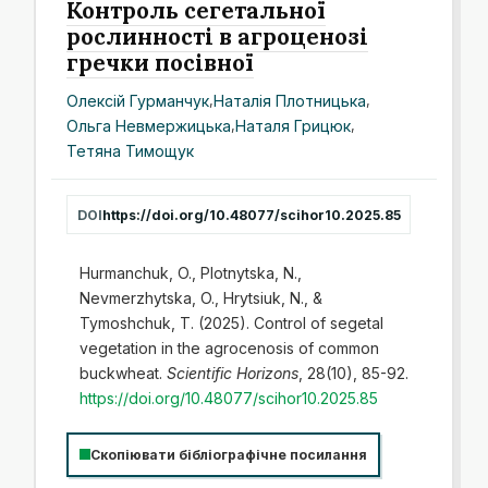
Контроль сегетальної
рослинності в агроценозі
гречки посівної
Олексій Гурманчук
,
Наталія Плотницька
,
Ольга Невмержицька
,
Наталя Грицюк
,
Тетяна Тимощук
DOI
https://doi.org/10.48077/scihor10.2025.85
Hurmanchuk, O., Plotnytska, N.,
Nevmerzhytska, O., Hrytsiuk, N., &
Tymoshchuk, T. (2025). Control of segetal
vegetation in the agrocenosis of common
buckwheat.
Scientific Horizons
, 28(10), 85-92.
https://doi.org/10.48077/scihor10.2025.85
Скопіювати бібліографічне посилання