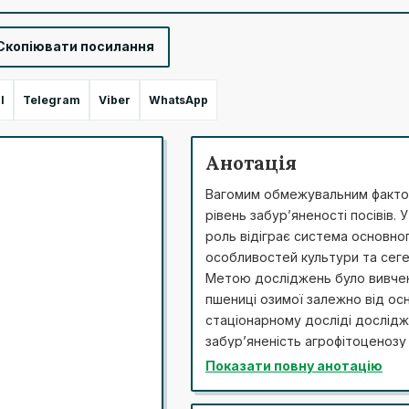
Скопіювати посилання
l
Telegram
Viber
WhatsApp
Анотація
Вагомим обмежувальним фактор
рівень забур’яненості посівів. 
роль відіграє система основно
особливостей культури та сеге
Метою досліджень було вивченн
пшениці озимої залежно від ос
стаціонарному досліді дослідж
забур’яненість агрофітоценозу 
шкалою ВВСН. У середньому за 
Показати повну анотацію
агрофітоценозі пшениці озимої (
трубку залежно від способу об