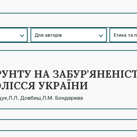
Для авторів
Етика та 
РУНТУ НА ЗАБУР'ЯНЕНІС
ОЛІССЯ УКРАЇНИ
щук
Л.Л. Довбиш
Л.М. Бондарева
,
,