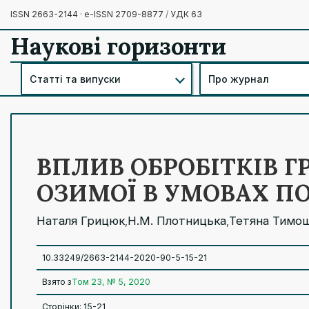
ISSN 2663-2144 · e-ISSN 2709-8877
/
УДК 63
Наукові горизонти
Статті та випуски
Про журнал
ВПЛИВ ОБРОБІТКІВ Г
ОЗИМОЇ В УМОВАХ П
Наталя Грицюк
Н.М. Плотницька
Тетяна Тимо
,
,
10.33249/2663-2144-2020-90-5-15-21
Взято з
Том 23, № 5, 2020
Сторінки: 15-21