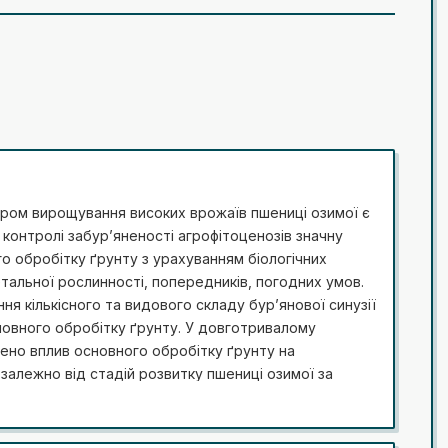
ом вирощування високих врожаїв пшениці озимої є
У контролі забур’яненості агрофітоценозів значну
го обробітку ґрунту з урахуванням біологічних
тальної рослинності, попередників, погодних умов.
я кількісного та видового складу бур’янової синузії
новного обробітку ґрунту. У довготривалому
ено вплив основного обробітку ґрунту на
залежно від стадій розвитку пшениці озимої за
роки досліджень найбільшу кількість бур’янів у
2
52,7–81,4 шт./м
) спостерігали у фазі виходу в
робітку ґрунту. Проведення плоскорізного рихлення