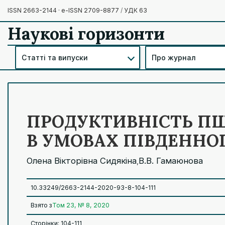
ISSN 2663-2144 · e-ISSN 2709-8877
/
УДК 63
Наукові горизонти
Статті та випуски
Про журнал
ПРОДУКТИВНІСТЬ ПШ
В УМОВАХ ПІВДЕННО
Олена Вікторівна Сидякіна
В.В. Гамаюнова
,
10.33249/2663-2144-2020-93-8-104-111
Взято з
Том 23, № 8, 2020
Сторінки: 104-111