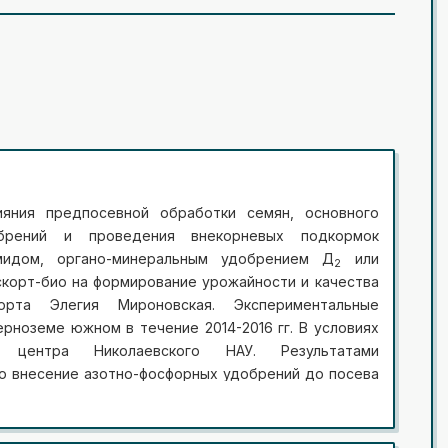
ияния предпосевной обработки семян, основного
брений и проведения внекорневых подкормок
мидом, органо-минеральным удобрением Д
или
2
корт-био на формирование урожайности и качества
рта Элегия Мироновская. Экспериментальные
рноземе южном в течение 2014-2016 гг. В условиях
ого центра Николаевского НАУ. Результатами
то внесение азотно-фосфорных удобрений до посева
дкормок посевов пшеницы яровой в среднем за три
рожайности зерна на 1,00-1,58 т/га в вариантах с
а 1,08-1,72 т/га при обработке семян микробным