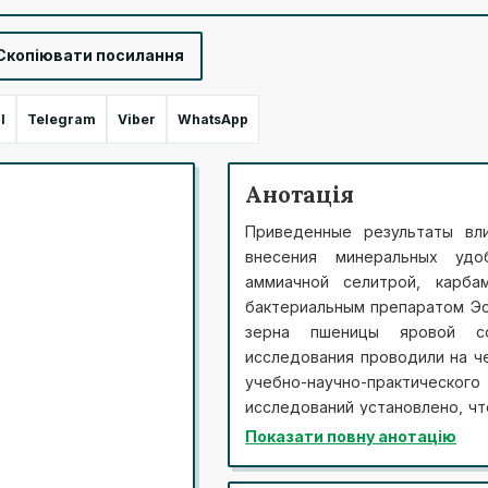
Скопіювати посилання
l
Telegram
Viber
WhatsApp
Анотація
Приведенные результаты вл
внесения минеральных удо
аммиачной селитрой, карба
бактериальным препаратом Эс
зерна пшеницы яровой со
исследования проводили на че
учебно-научно-практическ
исследований установлено, ч
и проведения внекорневых по
Показати повну анотацію
года обеспечило увеличение у
обработкой семян водой и н