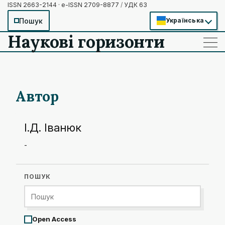
ISSN 2663-2144 · e-ISSN 2709-8877
/
УДК 63
Пошук
Українська
Наукові горизонти
——
——
——
Автор
І.Д. Іванюк
-
ПОШУК
Open Access