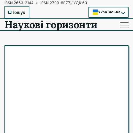
ISSN 2663-2144 · e-ISSN 2709-8877
/
УДК 63
Пошук
Українська
Наукові горизонти
——
——
——