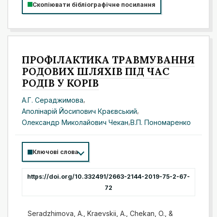
Скопіювати бібліографічне посилання
ПРОФІЛАКТИКА ТРАВМУВАННЯ
РОДОВИХ ШЛЯХІВ ПІД ЧАС
РОДІВ У КОРІВ
А.Г. Сераджимова
,
Аполінарій Йосипович Краєвський
,
Олександр Миколайович Чекан
,
В.П. Пономаренко
Ключові слова
https://doi.org/10.332491/2663-2144-2019-75-2-67-
72
Seradzhimova, A., Kraevskii, A., Chekan, O., &