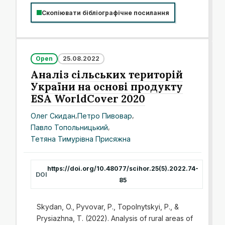
Скопіювати бібліографічне посилання
Open
25.08.2022
Аналіз сільських територій
України на основі продукту
ESA WorldCover 2020
Олег Скидан
,
Петро Пивовар
,
Павло Топольницький
,
Тетяна Тимурівна Присяжна
https://doi.org/10.48077/scihor.25(5).2022.74-
DOI
85
Skydan, O., Pyvovar, P., Topolnytskyi, P., &
Prysiazhna, T. (2022). Analysis of rural areas of