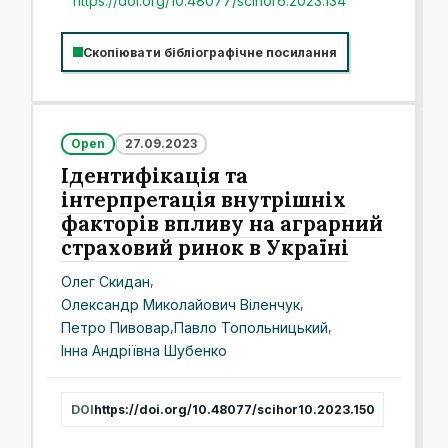
https://doi.org/10.48077/scihor6.2023.134
Скопіювати бібліографічне посилання
Open
27.09.2023
Ідентифікація та
інтерпретація внутрішніх
факторів впливу на аграрний
страховий ринок в Україні
Олег Скидан
,
Олександр Миколайович Віленчук
,
Петро Пивовар
,
Павло Топольницький
,
Інна Андріївна Шубенко
DOI
https://doi.org/10.48077/scihor10.2023.150