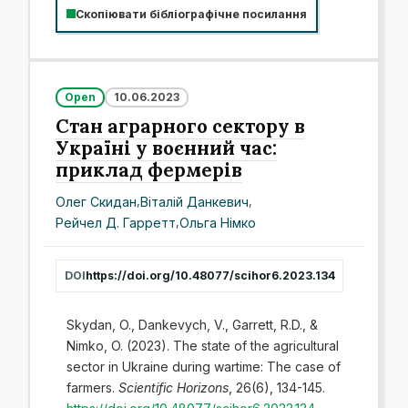
Скопіювати бібліографічне посилання
Open
10.06.2023
Стан аграрного сектору в
Україні у воєнний час:
приклад фермерів
Олег Скидан
,
Віталій Данкевич
,
Рейчел Д. Гарретт
,
Ольга Німко
DOI
https://doi.org/10.48077/scihor6.2023.134
Skydan, O., Dankevych, V., Garrett, R.D., &
Nimko, O. (2023). The state of the agricultural
sector in Ukraine during wartime: The case of
farmers.
Scientific Horizons
, 26(6), 134-145.