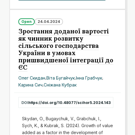
Open
24.04.2024
Зростання доданої вартості
як чинник розвитку
сільського господарства
України в умовах
пришвидшеної інтеграції до
ЄС
Олег Скидан
,
Віта Бугайчук
,
Інна Грабчук
,
Карина Сич
,
Сніжана Кубрак
DOI
https://doi.org/10.48077/scihor5.2024.143
Skydan, O., Bugaychuk, V., Grabchuk, І.,
Sych, K., & Kubrak, S. (2024). Growth of value
added as a factor in the development of