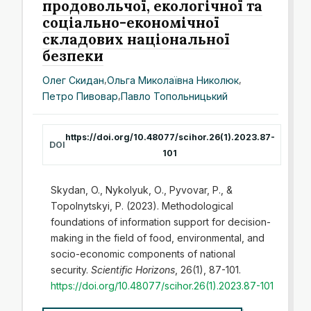
продовольчої, екологічної та
соціально-економічної
складових національної
безпеки
Олег Скидан
,
Ольга Миколаївна Николюк
,
Петро Пивовар
,
Павло Топольницький
https://doi.org/10.48077/scihor.26(1).2023.87-
DOI
101
Skydan, O., Nykolyuk, О., Pyvovar, P., &
Topolnytskyi, P. (2023). Methodological
foundations of information support for decision-
making in the field of food, environmental, and
socio-economic components of national
security.
Scientific Horizons
, 26(1), 87-101.
https://doi.org/10.48077/scihor.26(1).2023.87-101