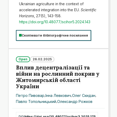
Ukrainian agriculture in the context of
accelerated integration into the EU.
Scientific
Horizons
, 27(5), 143-158.
https://doi.org/10.48077/scihor5.2024.143
Скопіювати бібліографічне посилання
Open
26.02.2025
Вплив децентралізації та
війни на рослинний покрив у
Житомирській області
України
Петро Пивовар
,
Інна Левкович
,
Олег Скидан
,
Павло Топольницький
,
Олександр Рожков
DOI
https://doi.org/10.48077/scihor3.2025.175