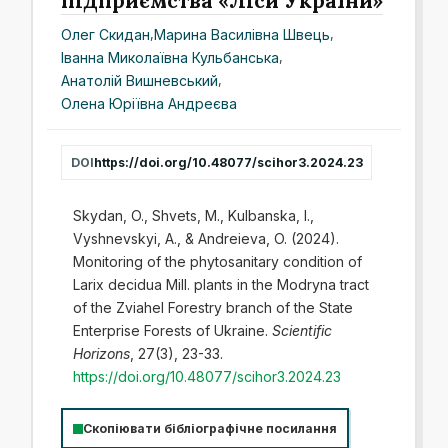
підприємства «Ліси України»
Олег Скидан
,
Марина Василівна Швець
,
Іванна Миколаївна Кульбанська
,
Анатолій Вишневський
,
Олена Юріївна Андреєва
DOI
https://doi.org/10.48077/scihor3.2024.23
Skydan, O., Shvets, M., Kulbanska, I.,
Vyshnevskyi, A., & Andreieva, O. (2024).
Monitoring of the phytosanitary condition of
Larix decidua Mill. plants in the Modryna tract
of the Zviahel Forestry branch of the State
Enterprise Forests of Ukraine.
Scientific
Horizons
, 27(3), 23-33.
https://doi.org/10.48077/scihor3.2024.23
Скопіювати бібліографічне посилання