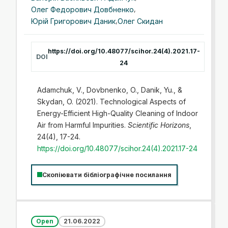
Олег Федорович Довбненко
,
Юрій Григорович Даник
,
Олег Скидан
https://doi.org/10.48077/scihor.24(4).2021.17-
DOI
24
Adamchuk, V., Dovbnenko, O., Danik, Yu., &
Skydan, O. (2021). Technological Aspects of
Energy-Efficient High-Quality Cleaning of Indoor
Air from Harmful Impurities.
Scientific Horizons
,
24(4), 17-24.
https://doi.org/10.48077/scihor.24(4).2021.17-24
Скопіювати бібліографічне посилання
Open
21.06.2022