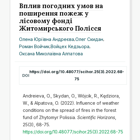
Вплив погодних умов на
поширення пожеж у
лісовому фонді
Житомирського Полісся
Олена Юріївна Андреєва
,
Олег Скидан
,
Роман Войчик
,
Войцех Кедзьора
,
Оксана Миколаївна Алпатова
https://doi.org/10.48077/scihor.25(3).2022.68-
DOI
75
Andreieva, O., Skydan, O., Wójcik, R., Kędziora,
W., & Alpatova, O. (2022). Influence of weather
conditions on the spread of fires in the forest
fund of Zhytomyr Polissia.
Scientific Horizons
,
25(3), 68-75.
https://doi.org/10.48077/scihor.25(3).2022.68-75