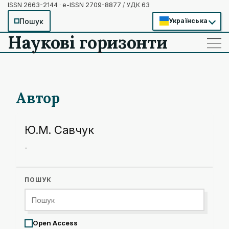
ISSN 2663-2144 · e-ISSN 2709-8877
/
УДК 63
Пошук
Українська
Наукові горизонти
——
——
——
Автор
Ю.М. Савчук
-
ПОШУК
Open Access