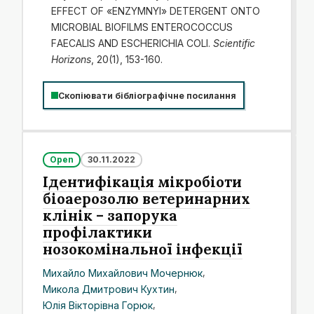
EFFECT OF «ENZYMNYI» DETERGENT ONTO
MICROBIAL BIOFILMS ENTEROCOCCUS
FАECALIS AND ESCHERIСHIA COLI.
Scientific
Horizons
, 20(1), 153-160.
Скопіювати бібліографічне посилання
Open
30.11.2022
Ідентифікація мікробіоти
біоаерозолю ветеринарних
клінік – запорука
профілактики
нозокомінальної інфекції
Михайло Михайлович Мочернюк
,
Микола Дмитрович Кухтин
,
Юлія Вікторівна Горюк
,