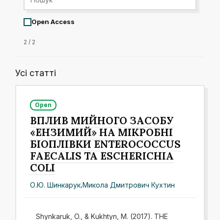
Open Access
2 / 2
Усі статті
Open
ВПЛИВ МИЙНОГО ЗАСОБУ
«ЕНЗИМИЙ» НА МІКРОБНІ
БІОПЛІВКИ ENTEROCOCCUS
FАECALIS ТА ESCHERIСHIA
COLI
О.Ю. Шинкарук
,
Микола Дмитрович Кухтин
Shynkaruk, O., & Kukhtyn, M. (2017). THE