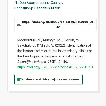
Любов Броніславівна Савчук
,
Володимир Павлович Мізик
https://doi.org/10.48077/scihor.25(11).2022.31-
DOI
40
Mocherniuk, M., Kukhtyn, M. , Horiuk, Yu.,
Savchuk, L., & Mizyk, V. (2022). Identification of
the bioaerosol microbiota in veterinary clinics as
the key to preventing nosocomial infection.
Scientific Horizons
, 25(11), 31-40.
https://doi.org/10.48077/scihor.25(11).2022.31-40
Скопіювати бібліографічне посилання