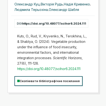
Олександр Куц
,
Вікторія Рудь
,
Надія Кривенко
,
Людмила Терьохіна
,
Олександр Шабля
DOI
https://doi.org/10.48077/scihor6.2024.111
Kuts, O., Rud, V., Kryvenko, N., Terokhina, L.,
& Shablya, O. (2024). Vegetable production
under the influence of food insecurity,
environmental factors, and international
integration processes.
Scientific Horizons
,
27(6), 111-128.
https://doi.org/10.48077/scihor6.2024.111
Скопіювати бібліографічне посилання