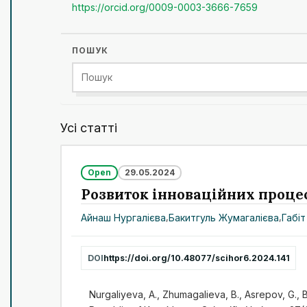
https://orcid.org/0009-0003-3666-7659
ПОШУК
Усі статті
Open
29.05.2024
Розвиток інноваційних процес
Айнаш Нургалієва
,
Бакитгуль Жумагалієва
,
Габі
DOI
https://doi.org/10.48077/scihor6.2024.141
Nurgaliyeva, A., Zhumagalieva, B., Asrepov, G., 