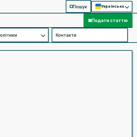
Пошук
Українська
Подати статтю
політики
Контакти