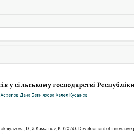
ів у сільському господарстві Республік
т Асрепов
,
Дана Бекніязова
,
Халел Кусаїнов
Bekniyazova, D., & Kussainov, K. (2024). Development of innovative pr