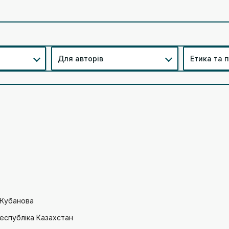
Для авторів
Етика та 
 Жубанова
Республіка Казахстан