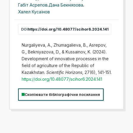
Габіт Асрепов
,
Дана Бекніязова
,
Халел Кусаїнов
DOI
https://doi.org/10.48077/scihor6.2024.141
Nurgaliyeva, A., Zhumagalieva, B., Asrepov,
G., Bekniyazova, D., & Kussainov, K. (2024).
Development of innovative processes in the
field of agriculture of the Republic of
Kazakhstan.
Scientific Horizons
, 27(6), 141-151.
https://doi.org/10.48077/scihor6.2024.141
Скопіювати бібліографічне посилання