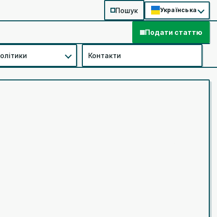
Пошук
Українська
Подати статтю
політики
Контакти