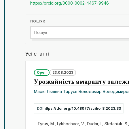
https://orcid.org/0000-0002-4467-9946
ПОШУК
Усі статті
Open
23.08.2023
Урожайність амаранту залежн
Марія Львівна Тирусь
,
Володимир Володимиро
DOI
https://doi.org/10.48077/scihor8.2023.33
Tyrus, M., Lykhochvor, V., Dudar, I., Stefaniuk,