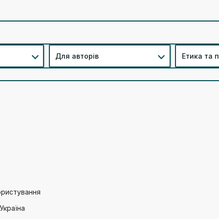
Для авторів
Етика та 
ористування
 Україна