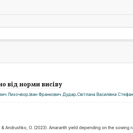
о від норми висіву
вич Лихочвор
,
Іван Франкович Дудар
,
Світлана Василівна Стефа
 S., & Andrushko, O. (2023). Amaranth yield depending on the sowing r