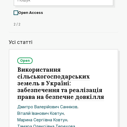
Open Access
2 / 2
Усі статті
Open
Використання
сільськогосподарських
земель в Україні:
забезпечення та реалізація
права на безпечне довкілля
Дмитро Валерійович Санніков
,
Віталій Іванович Ковтун
,
Марина Сергіївна Ковтун
,
Тамара Олексіївна Терехова
,