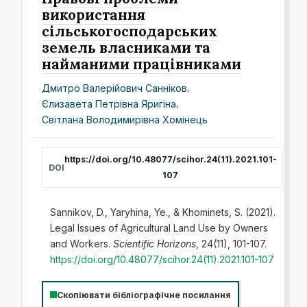
використання
сільськогосподарських
земель власниками та
найманими працівниками
Дмитро Валерійович Санніков
,
Єлизавета Петрівна Яригіна
,
Світлана Володимирівна Хомінець
https://doi.org/10.48077/scihor.24(11).2021.101-
DOI
107
Sannikov, D., Yaryhina, Ye., & Khominets, S. (2021).
Legal Issues of Agricultural Land Use by Owners
and Workers.
Scientific Horizons
, 24(11), 101-107.
https://doi.org/10.48077/scihor.24(11).2021.101-107
Скопіювати бібліографічне посилання