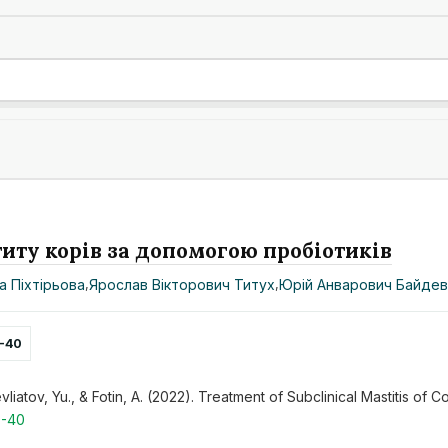
иту корів за допомогою пробіотиків
а Піхтірьова
,
Ярослав Вікторович Титух
,
Юрій Анварович Байде
0-40
liatov, Yu., & Fotin, A. (2022). Treatment of Subclinical Mastitis of C
0-40