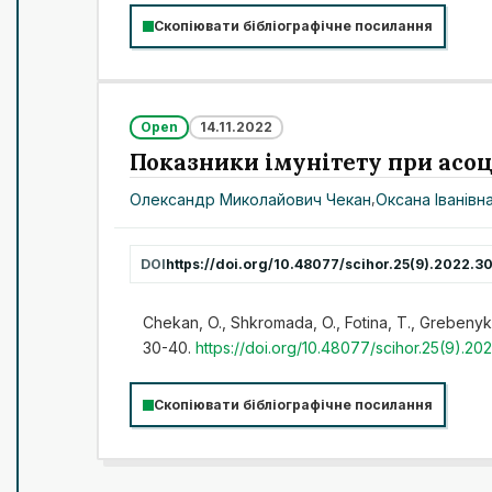
Скопіювати бібліографічне посилання
Open
14.11.2022
Показники імунітету при асоц
Олександр Миколайович Чекан
,
Оксана Іванів
DOI
https://doi.org/10.48077/scihor.25(9).2022.3
Chekan, O., Shkromada, O., Fotina, T., Grebenyk,
30-40.
https://doi.org/10.48077/scihor.25(9).20
Скопіювати бібліографічне посилання