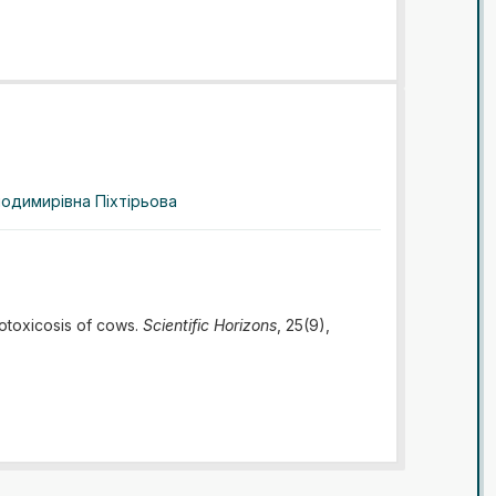
лодимирівна Піхтірьова
cotoxicosis of cows.
Scientific Horizons
, 25(9),