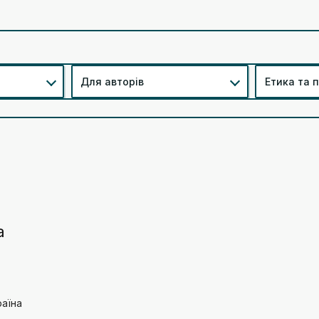
Для авторів
Етика та 
а
раїна