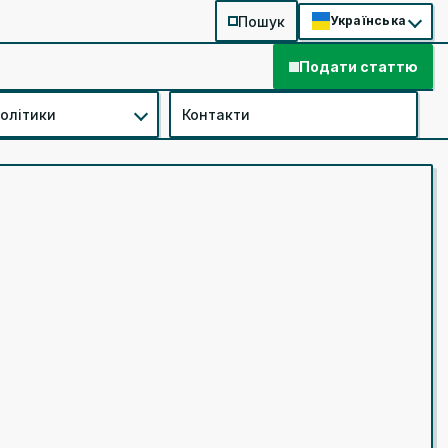
Пошук
Українська
Подати статтю
політики
Контакти