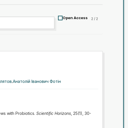
Open Access
2 / 2
влятов
,
Анатолій Іванович Фотін
ows with Probiotics.
Scientific Horizons
, 25(1), 30-