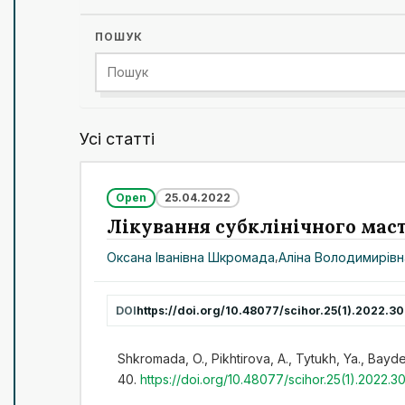
ПОШУК
Усі статті
Open
25.04.2022
Лікування субклінічного маст
Оксана Іванівна Шкромада
,
Аліна Володимирівн
DOI
https://doi.org/10.48077/scihor.25(1).2022.3
Shkromada, O., Pikhtirova, A., Tytukh, Ya., Baydev
40.
https://doi.org/10.48077/scihor.25(1).2022.3