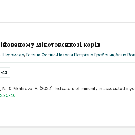
ійованому мікотоксикозі корів
на Шкромада
,
Тетяна Фотіна
,
Наталія Петрівна Гребеник
,
Аліна Во
0-40
 N., & Pikhtirova, A. (2022). Indicators of immunity in associated my
22.30-40