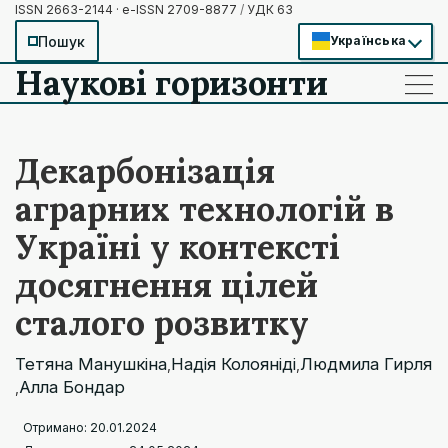
ISSN 2663-2144 · e-ISSN 2709-8877
/
УДК 63
Пошук
Українська
Наукові горизонти
——
——
——
Декарбонізація
аграрних технологій в
Україні у контексті
досягнення цілей
сталого розвитку
Тетяна Манушкіна
Надія Колояніді
Людмила Гирля
,
,
Алла Бондар
,
Отримано: 20.01.2024