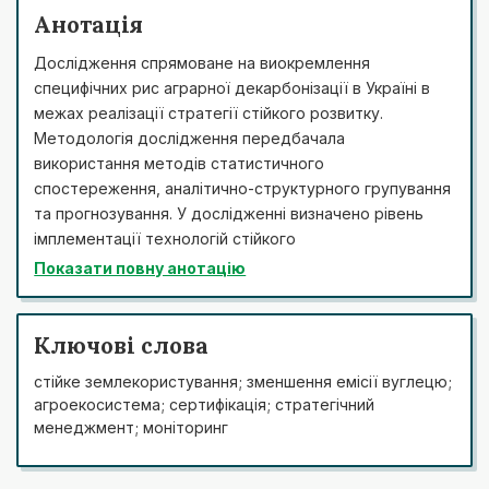
Анотація
Дослідження спрямоване на виокремлення
специфічних рис аграрної декарбонізації в Україні в
межах реалізації стратегії стійкого розвитку.
Методологія дослідження передбачала
використання методів статистичного
спостереження, аналітично-структурного групування
та прогнозування. У дослідженні визначено рівень
імплементації технологій стійкого
сільськогосподарського виробництва в Україні,
Показати повну анотацію
ідентифіковано існуючі резерви, сформовано
пріоритетні напрями перспективного поступу.
Поступова трансформація аграрного сектору в
Ключові слова
концепті декарбонізації розглядається в статті у
стійке землекористування; зменшення емісії вуглецю;
контексті пріоритетності стратегічного поступу в
агроекосистема; сертифікація; стратегічний
напрямку стійкого клімату. Дотичними стимулюючими
менеджмент; моніторинг
факторами визначено значний рівень деградації
аграрних територій та масштабне поширення тренду