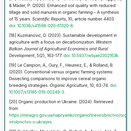
& Mäder, P. (2020). Enhanced soil quality with reduced
tillage and solid manures in organic farming – A synthesis
of 15 years.
Scientific Reports
, 10, article number 4403.
doi: 10.1038/s41598-020-61320-8
.
[18] Kuzmanović, D. (2023). Sustainable development in
agriculture with a focus on decarbonization.
Western
Balkan Journal of Agricultural Economics and Rural
Development
, 5(2), 163-177.
doi: 10.5937/wbjae2302163k
.
[19] Le Campion, A., Oury, F., Heumez, E., & Rolland, B.
(2020). Conventional versus organic farming systems:
Dissecting comparisons to improve cereal organic
breeding strategies.
Organic Agriculture
, 10, 63-74.
doi:
10.1007/s13165-019-00249-3
.
[20] Organic production in Ukraine. (2024). Retrieved
from
https://minagro.gov.ua/napryamki/organichne
virobnictvo/orga
virobnictvo-v-ukrayini
.