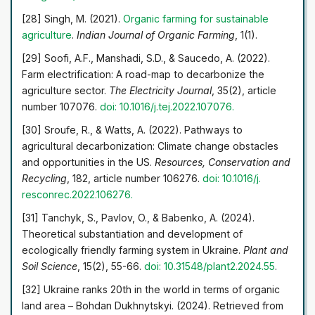
[28] Singh, M. (2021).
Organic farming for sustainable
agriculture
.
Indian Journal of Organic Farming
, 1(1).
[29] Soofi, A.F., Manshadi, S.D., & Saucedo, A. (2022).
Farm electrification: A road-map to decarbonize the
agriculture sector.
The Electricity Journal
, 35(2), article
number 107076.
doi: 10.1016/j.tej.2022.107076
.
[30] Sroufe, R., & Watts, A. (2022). Pathways to
agricultural decarbonization: Climate change obstacles
and opportunities in the US.
Resources, Conservation and
Recycling
, 182, article number 106276.
doi: 10.1016/j.
resconrec.2022.106276
.
[31] Tanchyk, S., Pavlov, O., & Babenko, A. (2024).
Theoretical substantiation and development of
ecologically friendly farming system in Ukraine.
Plant and
Soil Science
, 15(2), 55-66.
doi: 10.31548/plant2.2024.55
.
[32] Ukraine ranks 20th in the world in terms of organic
land area – Bohdan Dukhnytskyi. (2024). Retrieved from