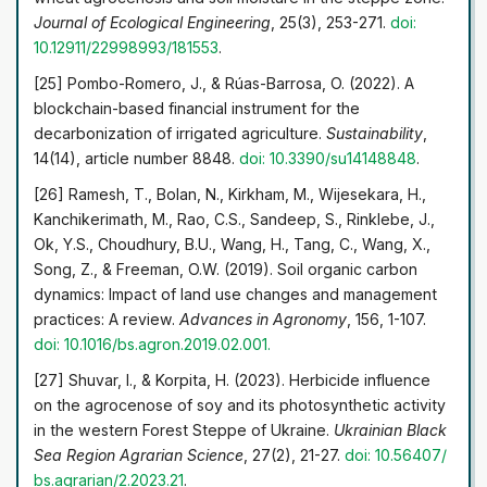
Journal of Ecological Engineering
, 25(3), 253-271.
doi:
10.12911/22998993/181553
.
[25] Pombo-Romero, J., & Rúas-Barrosa, O. (2022). A
blockchain-based financial instrument for the
decarbonization of irrigated agriculture.
Sustainability
,
14(14), article number 8848.
doi: 10.3390/su14148848
.
[26] Ramesh, T., Bolan, N., Kirkham, M., Wijesekara, H.,
Kanchikerimath, M., Rao, C.S., Sandeep, S., Rinklebe, J.,
Ok, Y.S., Choudhury, B.U., Wang, H., Tang, C., Wang, X.,
Song, Z., & Freeman, O.W. (2019). Soil organic carbon
dynamics: Impact of land use changes and management
practices: A review.
Advances in Agronomy
, 156, 1-107.
doi: 10.1016/bs.agron.2019.02.001
.
[27] Shuvar, I., & Korpita, H. (2023). Herbicide influence
on the agrocenose of soy and its photosynthetic activity
in the western Forest Steppe of Ukraine.
Ukrainian Black
Sea Region Agrarian Science
, 27(2), 21-27.
doi: 10.56407/
bs.agrarian/2.2023.21
.