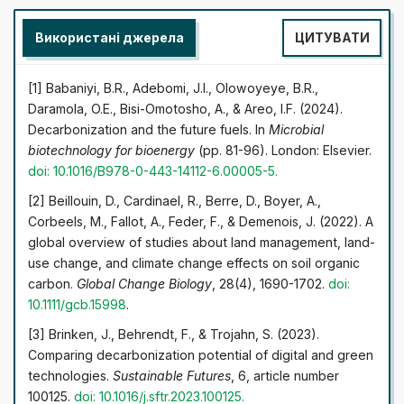
«organic food». Обґрунтовано доцільність
декарбонізації аграрних технологій у аспекті участі в
Використані джерела
ЦИТУВАТИ
глобальній динаміці клімату. Виділено основні дотичні
виклики та ризики, вивчено рівень розвитку галузевої
нормативно-правової бази. Проаналізовано
[1] Babaniyi, B.R., Adebomi, J.I., Olowoyeye, B.R.,
особливості системи управління у галузі
Daramola, O.E., Bisi-Omotosho, A., & Areo, I.F. (2024).
сільськогосподарського виробництва. Визначено
Decarbonization and the future fuels. In
Microbial
пріоритетні шляхи імплементації методологій
biotechnology for bioenergy
(pp. 81-96). London: Elsevier.
стимулювання інвестування у аграрну сферу.
doi: 10.1016/B978-0-443-14112-6.00005-5
.
Доведено доцільність дієвої фінансової та
[2] Beillouin, D., Cardinael, R., Berre, D., Boyer, A.,
організаційної мотивації аграріїв щодо впровадження
Corbeels, M., Fallot, A., Feder, F., & Demenois, J. (2022). A
технологій з мінімальним чи нульовим викидом
global overview of studies about land management, land-
парникових газів у атмосферне повітря, моніторингу
use change, and climate change effects on soil organic
та контролінгу навантаження на агроландшафти,
carbon.
Global Change Biology
, 28(4), 1690-1702.
doi:
формуванні цільового земельного банку, забезпеченні
10.1111/gcb.15998
.
стандартів якості та вимог безпеки. Визначено
векторність вдосконалення алгоритмів трансформації
[3] Brinken, J., Behrendt, F., & Trojahn, S. (2023).
систем землеробства у напрямку декарбонізації в
Comparing decarbonization potential of digital and green
межах стратегії динамічного розвитку від
technologies.
Sustainable Futures
, 6, article number
традиційного до стійкого аграрного виробництва.
100125.
doi: 10.1016/j.sftr.2023.100125
.