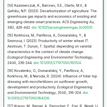
[14] Kazimierczuk, K., Barrows, S.E., Olarte, M.V., &
Qafoku, N.P. (2023). Decarbonization of agriculture: The
greenhouse gas impacts and economics of existing and
emerging climate-smart practices.
ACS Engineering Au
,
3(6), 426-442.
doi: 10.1021/acsengineeringau.3c00031
.
[15] Korkhova, M., Panfilova, A., Domaratskiy, Y., &
Smirnova, I. (2023). Productivity of winter wheat (T.
Aestivum, T. Durum, T. Spelta) depending on varietal
characteristics in the context of climate change.
Ecological Engineering and Environmental Technology
,
24(4), 236-244.
doi: 10.12912/27197050/163124
.
[16] Kovalenko, O., Domaratskiy, Y., Panfilova, A.,
Korkhova, M., & Neroda, R. (2024). Influence of foliar top
dressing with microfertilizers on sunflower growth,
development and productivity.
Ecological Engineering
and Environmental Technology
, 25(4), 316-324.
doi:
10.12912/27197050/184226
.
[17] Krauss, M., Berner, A., Perrochet, F., Frei, R., Niggli, U.,