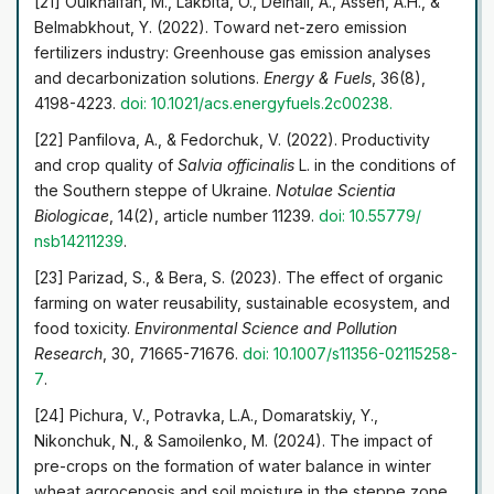
[21] Ouikhalfan, M., Lakbita, O., Delhali, A., Assen, A.H., &
Belmabkhout, Y. (2022). Toward net-zero emission
fertilizers industry: Greenhouse gas emission analyses
and decarbonization solutions.
Energy & Fuels
, 36(8),
4198-4223.
doi: 10.1021/acs.energyfuels.2c00238
.
[22] Panfilova, A., & Fedorchuk, V. (2022). Productivity
and crop quality of
Salvia officinalis
L. in the conditions of
the Southern steppe of Ukraine.
Notulae Scientia
Biologicae
, 14(2), article number 11239.
doi: 10.55779/
nsb14211239
.
[23] Parizad, S., & Bera, S. (2023). The effect of organic
farming on water reusability, sustainable ecosystem, and
food toxicity.
Environmental Science and Pollution
Research
, 30, 71665-71676.
doi: 10.1007/s11356-021
15258-
7
.
[24] Pichura, V., Potravka, L.A., Domaratskiy, Y.,
Nikonchuk, N., & Samoilenko, M. (2024). The impact of
pre-crops on the formation of water balance in winter
wheat agrocenosis and soil moisture in the steppe zone.