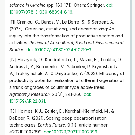
science in Ukraine
(pp. 163-171). Cham: Springer.
doi:
10.1007/978-3-030-68394-8_16
.
[11] Granjou, C., Banos, V., Le Berre, S., & Sergent, A.
(2024). Greening, climatizing, and decarbonizing: An
inquiry into the transformation of productive sectors and
activities.
Review of Agricultural, Food and Environmental
Studies
.
doi: 10.1007/s41130-024-00210-3
.
[12] Havryliuk, O., Kondratenko, T., Mazur, B., Tonkha, O.,
Andrusyk, Y., Kutovenko, V., Yakovlev, R. Kryvoshapka,
V., Trokhymchuk, A., & Dmytrenko, Y. (2022). Efficiency of
productivity potential realization of different-age sites of
a trunk of grades of columnar type apple-trees.
Agronomy Research
, 20(2), 241-260.
doi:
10.15159/AR.22.031
.
[13] Holmes, K.J., Zeitler, E., Kerxhalli-Kleinfield, M., &
DeBoer, R. (2021). Scaling deep decarbonization
technologies.
Earth’s Future
, 9(11), article number
e2021EF002399.
doi: 10.1029/2021EF002399
.