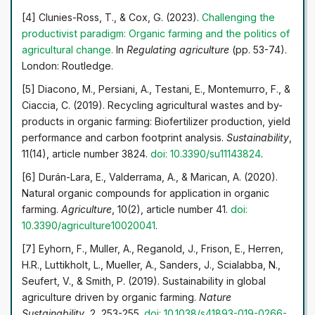
Встановлено, що ефективний процес декарбонізації
[4] Clunies-Ross, T., & Cox, G. (2023).
Challenging the
технологій аграрного виробництва вбачається
productivist paradigm: Organic farming and the politics of
основою інтенсифікації конкурентоспроможності
agricultural change
.
In
Regulating agriculture
(pp. 53-74).
сільськогосподарського виробництва. У дослідженні
London: Routledge.
вдалося довести, що сучасний розвиток галузі
[5] Diacono, M., Persiani, A., Testani, E., Montemurro, F., &
аграрного виробництва в Україні повинен знаходити
Ciaccia, C. (2019). Recycling agricultural wastes and by-
втілення у технічному переоснащенні виробничих
products in organic farming: Biofertilizer production, yield
процесів та фундаментальній зміні технологічних
performance and carbon footprint analysis.
Sustainability
,
прийомів та підходів задля мінімізації емісії вуглецю
11(14), article number 3824.
doi: 10.3390/su11143824
.
[6] Durán-Lara, E., Valderrama, A., & Marican, A. (2020).
Natural organic compounds for application in organic
farming.
Agriculture
, 10(2), article number 41.
doi:
10.3390/agriculture10020041
.
[7] Eyhorn, F., Muller, A., Reganold, J., Frison, E., Herren,
H.R., Luttikholt, L., Mueller, A., Sanders, J., Scialabba, N.,
Seufert, V., & Smith, P. (2019). Sustainability in global
agriculture driven by organic farming.
Nature
Sustainability
, 2, 253-255.
doi: 10.1038/s41893-019-0266-