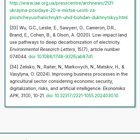
http://www.iae.org.ua/presscentre/archnews/2131-
ukrayina-posidaye-20-e-mistse-usviti-za-
ploshcheyu
orhanichnykh-uhid-bohdan-dukhnytskyy.html
.
[33] Wu, G.C., Leslie, E., Sawyerr, O., Cameron, D.R.,
Brand, E., Cohen, B., & Olson, A. (2020). Low-impact land
use pathways to deep decarbonization of electricity.
Environmental Research Letters
, 15(7), article number
074044.
doi: 10.1088/1748-9326/ab87d1
.
[34] Zelisko, N., Raiter, N., Markovych, N., Matskiv, H., &
Vasylyna, O. (2024). Improving business processes in the
agricultural sector considering economic security,
digitalization, risks, and artificial intelligence.
Ekonomika
APK
, 31(3), 10-21.
doi: 10.32317/2221-1055.2024030.10
.