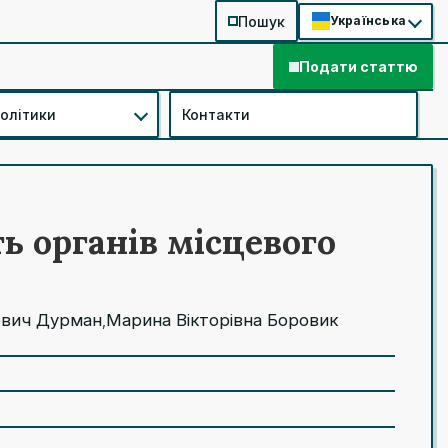
Пошук
Українська
Подати статтю
політики
Контакти
ь органів місцевого
ович Дурман
Марина Вікторівна Боровик
,