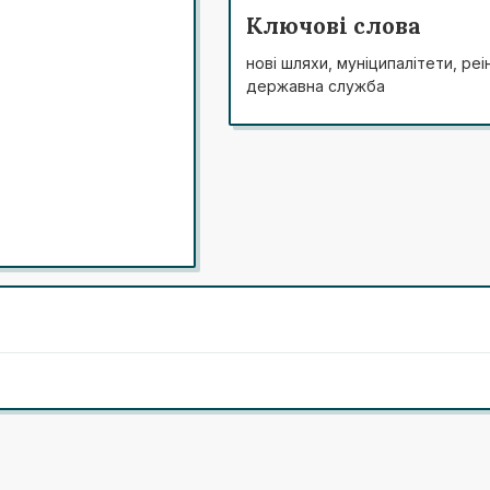
до діяльності органів міс
Ключові слова
визначення категорії «міс
нові шляхи, муніципалітети, ре
пов’язані з ефективним фу
державна служба
державних послуг. Розроб
вдосконалення механізмів н
послуг. Розроблено загаль
управлінських процесів органів
впровадження. Зроблено висн
самоврядування не дозволяє 
вирішення проблемних сфер м
постійного моніторингу інозем
нових і прогресивних іннов
реформи децентралізації та с
самоврядування