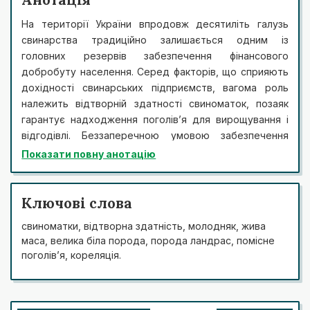
На території України впродовж десятиліть галузь
свинарства традиційно залишається одним із
головних резервів забезпечення фінансового
добробуту населення. Серед факторів, що сприяють
дохідності свинарських підприємств, вагома роль
належить відтворній здатності свиноматок, позаяк
гарантує надходження поголів’я для вирощування і
відгодівлі. Беззаперечною умовою забезпечення
ефективності виробництва продукції свинарства є
Показати повну анотацію
підвищення відгодівельних і м’ясних ознак свиней. З
огляду на це, метою досліджень було вивчення
вищезазначених продуктивних ознак свиней, що
Ключові слова
наразі є актуальним завданням. Проведенню
свиноматки, відтворна здатність, молодняк, жива
досліджень передувало формування трьох груп
маса, велика біла порода, порода ландрас, помісне
свиноматок і молодняку, чисельністю 10 голів кожна,
поголів’я, кореляція.
що знаходилися в аналогічних господарських умовах.
Відповідно до схеми досліду передбачено три групи
свиней залежно від генотипу: І контрольна – велика