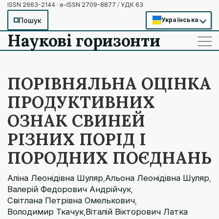
ISSN 2663-2144 · e-ISSN 2709-8877
/
УДК 63
Пошук
Українська
Наукові горизонти
——
——
——
ПОРІВНЯЛЬНА ОЦІНКА
ПРОДУКТИВНИХ
ОЗНАК СВИНЕЙ
РІЗНИХ ПОРІД І
ПОРОДНИХ ПОЄДНАНЬ
Аліна Леонідівна Шуляр
Альона Леонідівна Шуляр
,
,
Валерій Федорович Андрійчук
,
Світлана Петрівна Омелькович
,
Володимир Ткачук
Віталій Вікторович Латка
,