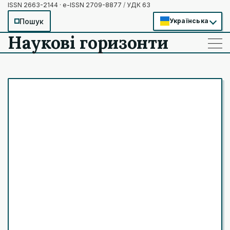
ISSN 2663-2144 · e-ISSN 2709-8877
/
УДК 63
Пошук
Українська
Наукові горизонти
——
——
——