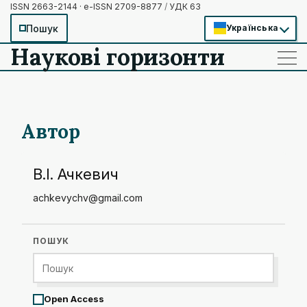
ISSN 2663-2144 · e-ISSN 2709-8877
/
УДК 63
Пошук
Українська
Наукові горизонти
——
——
——
Автор
В.І. Ачкевич
achkevychv@gmail.com
ПОШУК
Open Access