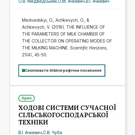
О.В. Медведський
,
О.М. Ачкевич
,
В.І. Ачкевич
Medvedskyi, O., Achkevych, O., &
Achkevych, V. (2018). THE INFLUENCE OF
THE PARAMETERS OF MILK CHAMBER OF
THE COLLECTOR ON OPERATING MODES OF
THE MILKING MACHINE.
Scientific Horizons
,
21(4), 45-50.
Скопіювати бібліографічне посилання
Open
ХОДОВІ СИСТЕМИ СУЧАСНОЇ
СІЛЬСЬКОГОСПОДАРСЬКОЇ
ТЕХНІКИ
В.І. Ачкевич
,
С.В. Чуба