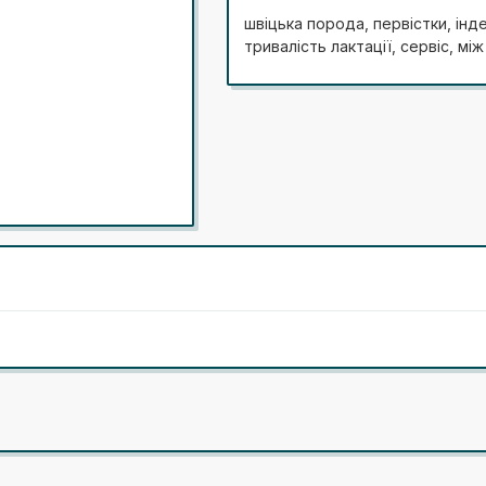
комплексу та всієї селекційної
швіцька порода, первістки, інде
тривалість лактації, сервіс, мі