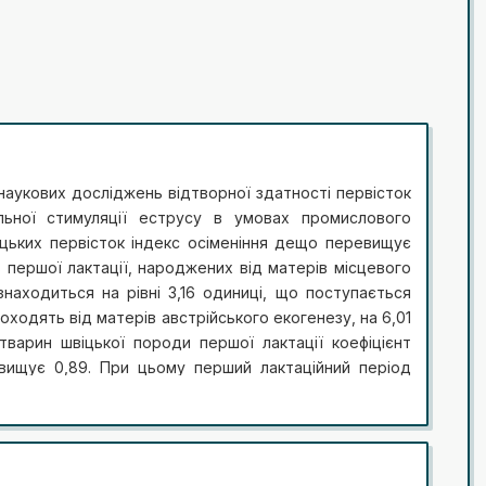
 наукових досліджень відтворної здатності первісток
льної стимуляції еструсу в умовах промислового
іцьких первісток індекс осіменіння дещо перевищує
в першої лактації, народжених від матерів місцевого
знаходиться на рівні 3,16 одиниці, що поступається
і походять від матерів австрійського екогенезу, на 6,01
варин швіцької породи першої лактації коефіцієнт
евищує 0,89. При цьому перший лактаційний період
 і сягає показника 355,1 днів. Такий період, в свою
еріодом, який не опускається значенням 128 днів. Не
 ефективність штучного осіменіння має показник
ільки визначає ефективність роботи молочного