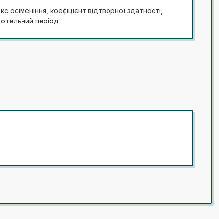
 роботи
кс осіменіння, коефіцієнт відтворної здатності,
ж отельний період