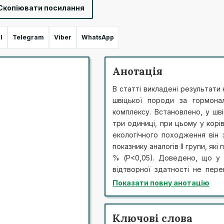
Скопіювати посилання
l
Telegram
Viber
WhatsApp
Анотація
В статті викладені результати
швіцької породи за гормона
комплексу. Встановлено, у шв
три одиниці, при цьому у корі
екологічного походження він 
показнику аналогів ІІ групи, як
% (Р<0,05). Доведено, що у т
відтворної здатності не пер
перевищує нормальну тривалість
Показати повну анотацію
чергу, обумовлюється сервіс-п
менш важливого значення ніж
міжотельного періоду, оск
Ключові слова