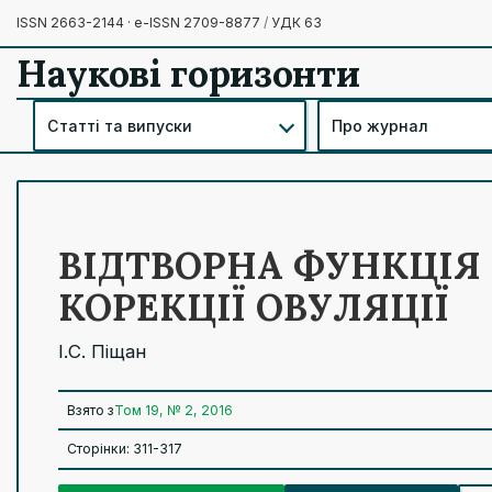
ISSN 2663-2144 · e-ISSN 2709-8877
/
УДК 63
Наукові горизонти
Статті та випуски
Про журнал
ВІДТВОРНА ФУНКЦІЯ
КОРЕКЦІЇ ОВУЛЯЦІЇ
І.С. Піщан
Взято з
Том 19, № 2, 2016
Сторінки: 311-317