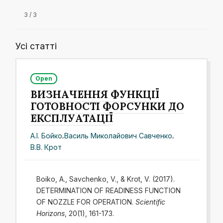
3 / 3
Усі статті
Open
ВИЗНАЧЕННЯ ФУНКЦІЇ
ГОТОВНОСТІ ФОРСУНКИ ДО
ЕКСПЛУАТАЦІЇ
А.І. Бойко
,
Василь Миколайович Савченко
,
В.В. Крот
Boiko, A., Savchenko, V., & Krot, V. (2017).
DETERMINATION OF READINESS FUNCTION
OF NOZZLE FOR OPERATION.
Scientific
Horizons
, 20(1), 161-173.