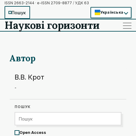
ISSN 2663-2144 · e-ISSN 2709-8877
/
УДК 63
Пошук
Українська
Наукові горизонти
——
——
——
Автор
В.В. Крот
-
ПОШУК
Open Access