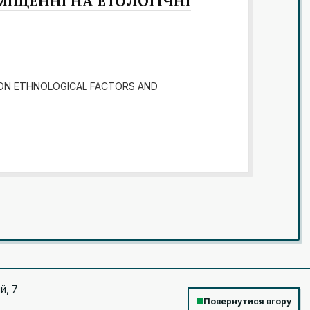
МІЩЕННІ НА ЕТОЛОГІЧНІ
NT ON ETHNOLOGICAL FACTORS AND
й, 7
Повернутися вгору