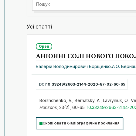
Усі статті
Open
АНІОННІ СОЛІ НОВОГО ПОКО
Валерій Володимирович Борщенко
,
А.О. Берна
DOI
10.33249/2663-2144-2020-87-02-60-65
Borshchenko, V., Bernatsky, A., Lavryniuk, O
Horizons
, 23(2), 60-65.
10.33249/2663-2144-20
Скопіювати бібліографічне посилання