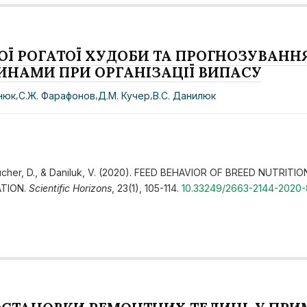
ОЇ РОГАТОЇ ХУДОБИ ТА ПРОГНОЗУВАН
НАМИ ПРИ ОРГАНІЗАЦІЇ ВИПАСУ
нюк
,
С.Ж. Фарафонов
,
Д.М. Кучер
,
В.С. Данилюк
., Kucher, D., & Daniluk, V. (2020). FEED BEHAVIOR OF BREED NU
ATION.
Scientific Horizons
, 23(1), 105-114.
10.33249/2663-2144-2020-