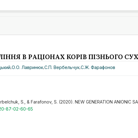
ЛІННЯ В РАЦІОНАХ КОРІВ ПІЗНЬОГО С
цький
,
О.О. Лавринюк
,
С.П. Вербельчук
,
С.Ж. Фарафонов
., Verbelchuk, S., & Farafonov, S. (2020). NEW GENERATION ANIONI
20-87-02-60-65