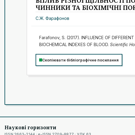
ВПЛИВ РІЗНОЇ ЩІЛЬНОСТІ П
ЧИННИКИ ТА БІОХІМІЧНІ ПО
С.Ж. Фарафонов
Farafonov, S. (2017). INFLUENCE OF DIFFER
BIOCHEMICAL INDEXES OF BLOOD.
Scientific Ho
Скопіювати бібліографічне посилання
Наукові горизонти
ISSN 2663-2144 · e-ISSN 2709-8877 · УДК 63