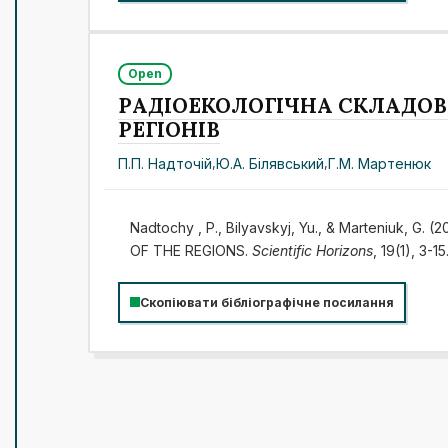
Open
РАДІОЕКОЛОГІЧНА СКЛАДОВ
РЕГІОНІВ
П.П. Надточій
,
Ю.А. Білявський
,
Г.М. Мартенюк
Nadtochy , P., Bilyavskyj, Yu., & Marteniu
OF THE REGIONS.
Scientific Horizons
, 19(1), 3-15
Скопіювати бібліографічне посилання