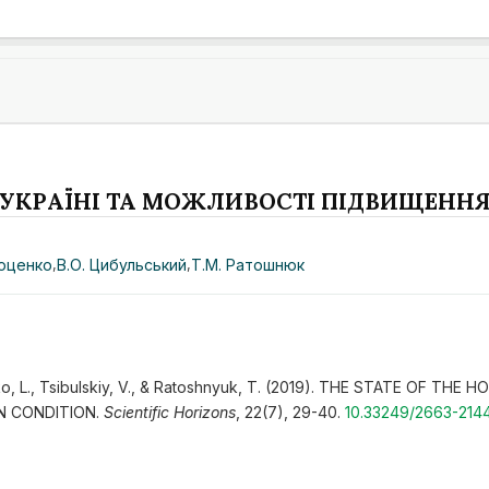
 УКРАЇНІ ТА МОЖЛИВОСТІ ПІДВИЩЕННЯ 
роценко
,
В.О. Цибульський
,
Т.М. Ратошнюк
enko, L., Tsibulskiy, V., & Ratoshnyuk, T. (2019). THE STATE OF T
N CONDITION.
Scientific Horizons
, 22(7), 29-40.
10.33249/2663-214