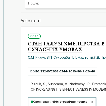
Усі статті
Open
СТАН ГАЛУЗІ ХМЕЛЯРСТВА В
СУЧАСНИХ УМОВАХ
С.М. Рижук
,
В.П. Сухораба
,
П.П. Надточій
,
Л.В. П
DOI
10.33249/2663-2144-2019-80-7-29-40
Rizhuk, S., Suhoraba, V., Nadtochy , P., Prots
OF INCREASING ITS EFFECTIVENESS IN MODER
Скопіювати бібліографічне посилання