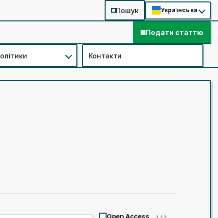
Пошук
Українська
Подати статтю
політики
Контакти
Open Access
2 / 2