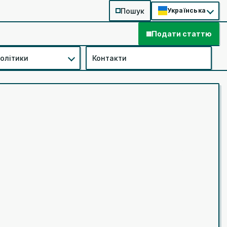
Пошук
Українська
Подати статтю
політики
Контакти