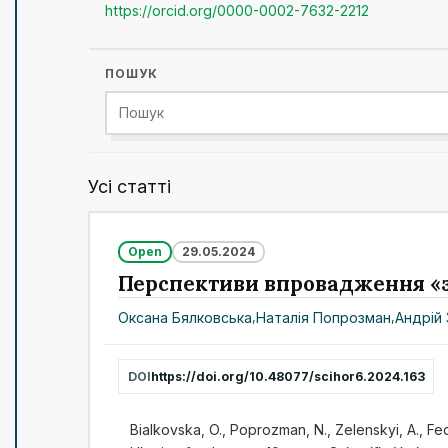
https://orcid.org/0000-0002-7632-2212
ПОШУК
Усі статті
Open
29.05.2024
Перспективи впровадження «зе
Оксана Бялковська
,
Наталія Попрозман
,
Андрій
DOI
https://doi.org/10.48077/scihor6.2024.163
Bialkovska, O., Poprozman, N., Zelenskyi, A., Fe