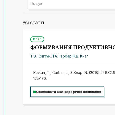
Усі статті
Open
ФОРМУВАННЯ ПРОДУКТИВНОС
Т.В. Ковтун
,
Л.А. Гарбар
,
Н.В. Кнап
Kovtun, T., Garbar, L., & Knap, N. (2018).
125-130.
Скопіювати бібліографічне посилання