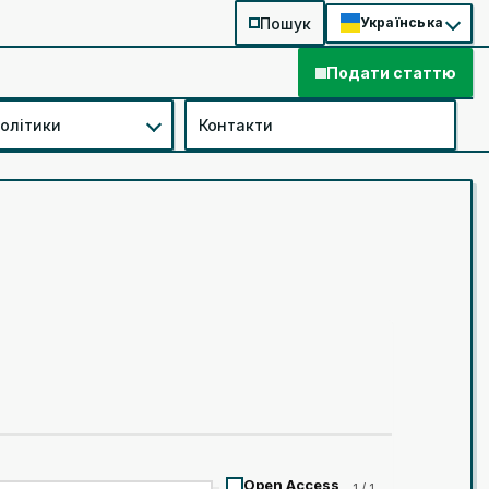
Пошук
Українська
Подати статтю
політики
Контакти
Open Access
1 / 1