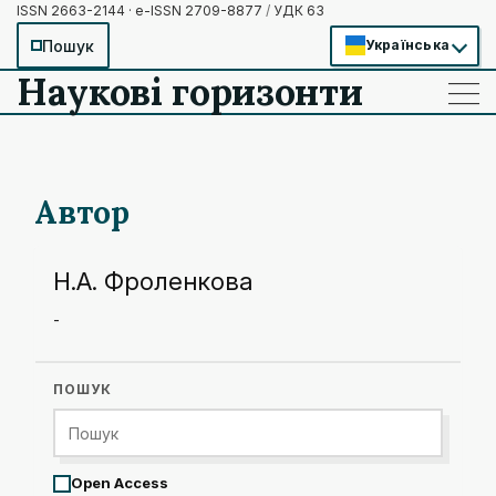
ISSN 2663-2144 · e-ISSN 2709-8877
/
УДК 63
Пошук
Українська
Наукові горизонти
——
——
——
Автор
Н.А. Фроленкова
-
ПОШУК
Open Access