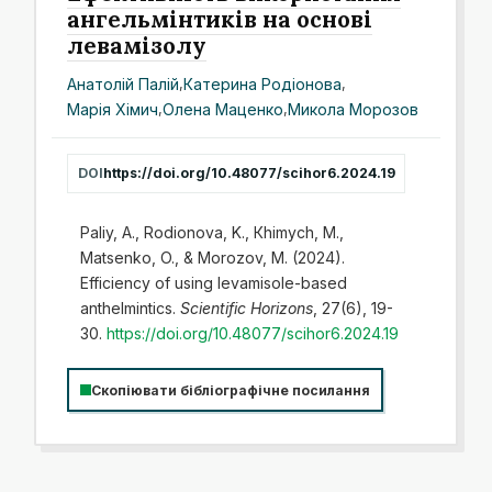
ангельмінтиків на основі
левамізолу
Анатолій Палій
,
Катерина Родіонова
,
Марія Хімич
,
Олена Маценко
,
Микола Морозов
DOI
https://doi.org/10.48077/scihor6.2024.19
Paliy, A., Rodionova, K., Кhimych, M.,
Matsenko, O., & Morozov, M. (2024).
Efficiency of using levamisole-based
anthelmintics.
Scientific Horizons
, 27(6), 19-
30.
https://doi.org/10.48077/scihor6.2024.19
Скопіювати бібліографічне посилання