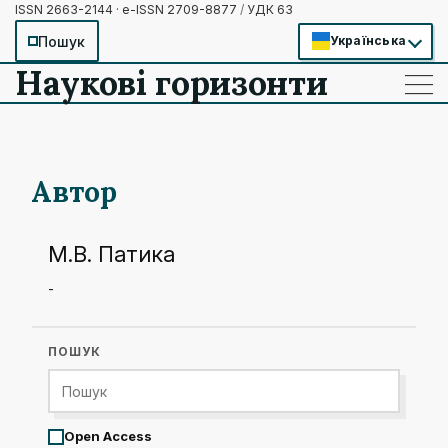
ISSN 2663-2144 · e-ISSN 2709-8877
/
УДК 63
Пошук
Українська
Наукові горизонти
——
——
——
Автор
М.В. Патика
-
ПОШУК
Open Access