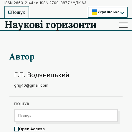
ISSN 2663-2144 · e-ISSN 2709-8877
/
УДК 63
Пошук
Українська
Наукові горизонти
——
——
——
Автор
Г.П. Водяницький
grig40@gmail.com
ПОШУК
Open Access