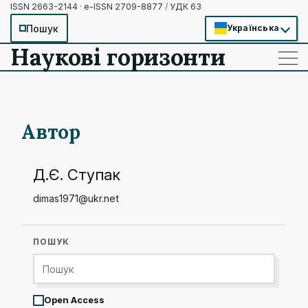
ISSN 2663-2144 · e-ISSN 2709-8877
/
УДК 63
Пошук
Українська
Наукові горизонти
——
——
——
Автор
Д.Є. Ступак
dimas1971@ukr.net
ПОШУК
Open Access