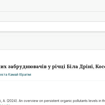
их забруднювачів у річці Біла Дріні, Кос
рієта Камай Ібрагімі
imi, A. (2024). An overview on persistent organic pollutants levels in 