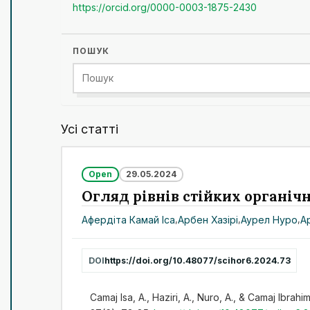
https://orcid.org/0000-0003-1875-2430
ПОШУК
Усі статті
Open
29.05.2024
Огляд рівнів стійких органічн
Афердіта Камай Іса
,
Арбен Хазірі
,
Аурел Нуро
,
А
DOI
https://doi.org/10.48077/scihor6.2024.73
Camaj Isa, A., Haziri, A., Nuro, A., & Camaj Ibrah