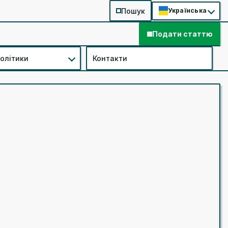
Пошук
Українська
Подати статтю
політики
Контакти