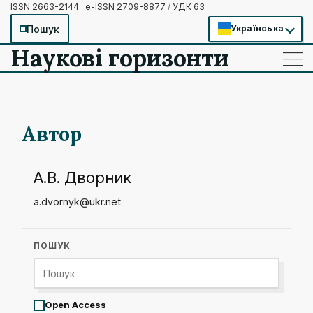
ISSN 2663-2144 · e-ISSN 2709-8877
/
УДК 63
Пошук
Українська
Наукові горизонти
——
——
——
Автор
А.В. Дворник
a.dvornyk@ukr.net
ПОШУК
Open Access