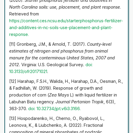
(2020).
Starter phosphorus fertilizer and additives in
North Carolina soils: use, placement, and plant response
.
Retrieved from
https://content.ces.ncsu.edu/starter
phosphorus-fertilizer-
and-additives-in-nc-soils-use-placement-and-plant-
response
.
[11] Gronberg, J.M., & Arnold, T. (2017).
County-level
estimates of nitrogen and phosphorus from animal
manure for the conterminous United States, 2007 and
2012.
Virginia: U.S. Geological Survey
.
doi:
10.3133/ofr20171021
.
[12] Harahap, F.S.H., Walida, H., Harahap, D.A., Oesman, R.,
& Fadhillah, W. (2019). Response of growth and
production of corn (
Zea Mays
L) with liquid fertilizer in
Labuhan Batu regency.
Journal Pertanian Tropik
, 6(3),
363-370.
doi: 10.32734/jpt.v6i3.3166
.
[13] Hospodarenko, Н., Cherno, О., Ryabovol, L.,
Leonova, K., & Liubchenko, A. (2022). Fractional
composition of mineral phosphates of podzolic