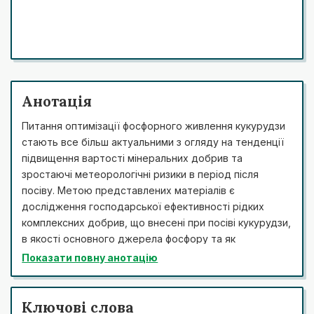
Анотація
Питання оптимізації фосфорного живлення кукурудзи
стають все більш актуальними з огляду на тенденції
підвищення вартості мінеральних добрив та
зростаючі метеорологічні ризики в період після
посіву. Метою представлених матеріалів є
дослідження господарської ефективності рідких
комплексних добрив, що внесені при посіві кукурудзи,
в якості основного джерела фосфору та як
додаткового елемента в складі системи живлення.
Показати повну анотацію
Для реалізації поставлених задач був виконаний
польовий дослід, схема якого включала варіанти
окремого внесення РКД, окремого внесення
Ключові слова