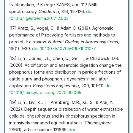
fractionation, P K-edge XANES, and 31P NMR
spectroscopy.
Geoderma
, 316, 115-126.
doi:
10.1016/j.geoderma.2017.12.003
.
[17] Kratz, S., Vogel, C., & Adam C. (2019). Agronomic
performance of P recycling fertilizers and methods to
predict it: a review.
Nutrient Cycling in Agroecosystems
,
115(1), 1-39.
doi: 10.1007/s10705-019-10010-7
.
[18] Li, Y., Jones, D.L., Chen, Q., Ge, T., & Chadwick, D.R.
(2020). Acidification and anaerobic digestion change the
phosphorus forms and distribution in particle fractions of
cattle slurry and phosphorus dynamics in soil after
application.
Biosystems Engineering
, 200, 101-111.
doi:
10.1016/j.biosystemseng.2020.09.005
.
[19] Li, Y., Livi, K.J.T., Arenberg, M.R., Xu, S., & Arai, Y.
(2022). Depth sequence distribution of water extractable
colloidal phosphorus and its phosphorus speciation in
intensively managed agricultural soils.
Chemosphere,
286(1), article number 131665.
doi: