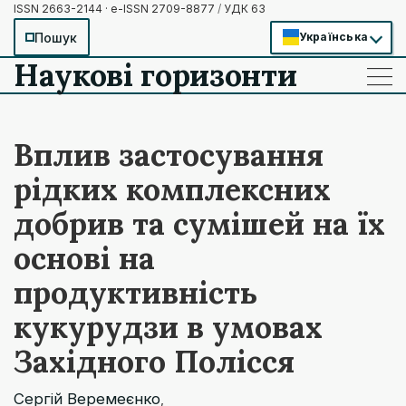
ISSN 2663-2144 · e-ISSN 2709-8877
/
УДК 63
Пошук
Українська
Наукові горизонти
——
——
——
Вплив застосування
рідких комплексних
добрив та сумішей на їх
основі на
продуктивність
кукурудзи в умовах
Західного Полісся
Сергій Веремеєнко
,