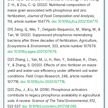
Z.-H., & Zou, C.-Q. (2022). Nutritional composition of
maize grain associated with phosphorus and zinc
fertilization,
Journal of Food Composition and Analysis
,
114, article number 104775.
doi: 10.1016/j.jfca.2022.104775
.
[31] Zeng, Q., Mei, T., Delgado-Baquerizo, M., Wang, M., &
Tan, W. (2022). Suppressed phosphorus-mineralizing
bacteria after three decades of fertilization.
Agriculture,
Ecosystems & Environment
, 323, article number 107679.
doi: 10.1016/j.agee.2021.107679
.
[32] Zhang, L., Yan, M., Li, H., Ren, Y., Siddique, K., Chen,
Y., & Zhang, S. (2020). Effects of zinc fertilizer on maize
yield and water-use efficiency under different soil water
conditions.
Field Crops Research
, 248, article number
107718.
doi: 10.1016/j.fcr.2020.107718
.
[33] Zhu, J., & Li, M. (2018). Phosphorus activators
contribute to legacy phosphorus availability in agricultural
soils: A review.
Science of The Total Environmental
, 612,
522-537.
doi: 10.1016/j.scitotenv.2017.08.095
.