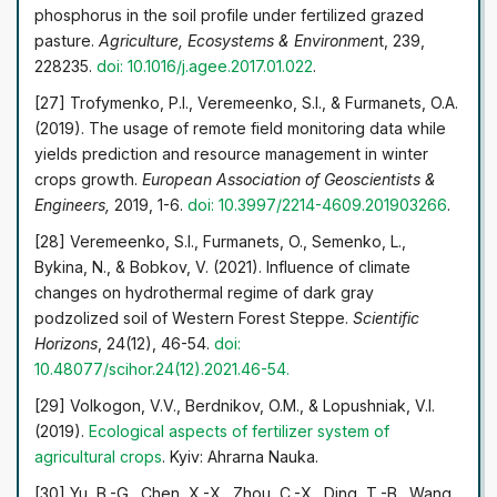
phosphorus in the soil profile under fertilized grazed
pasture.
Agriculture, Ecosystems & Environmen
t, 239,
228235.
doi: 10.1016/j.agee.2017.01.022
.
[27] Trofymenko, P.I., Veremeenko, S.I., & Furmanets, O.A.
(2019). The usage of remote field monitoring data while
yields prediction and resource management in winter
crops growth.
European Association of Geoscientists &
Engineers,
2019, 1-6.
doi: 10.3997/2214-4609.201903266
.
[28] Veremeenko, S.I., Furmanets, O., Semenko, L.,
Bykina, N., & Bobkov, V. (2021). Influence of climate
changes on hydrothermal regime of dark gray
podzolized soil of Western Forest Steppe.
Scientific
Horizons
, 24(12), 46-54.
doi:
10.48077/scihor.24(12).2021.46-54
.
[29] Volkogon, V.V., Berdnikov, O.M., & Lopushniak, V.I.
(2019).
Ecological aspects of fertilizer system of
agricultural
crops
. Kyiv: Ahrarna Nauka.
[30] Yu, B.-G., Chen, X.-X., Zhou, C.-X., Ding, T.-B., Wang,