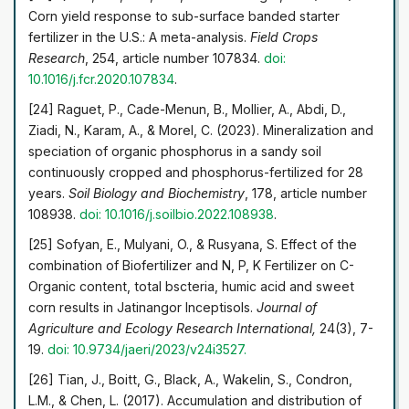
Corn yield response to sub-surface banded starter
fertilizer in the U.S.: A meta-analysis.
Field Crops
Research
, 254, article number 107834.
doi:
10.1016/j.fcr.2020.107834
.
[24] Raguet, P., Cade-Menun, B., Mollier, A., Abdi, D.,
Ziadi, N., Karam, A., & Morel, C. (2023). Mineralization and
speciation of organic phosphorus in a sandy soil
continuously cropped and phosphorus-fertilized for 28
years.
Soil Biology and Biochemistry
, 178, article number
108938.
doi: 10.1016/j.soilbio.2022.108938
.
[25] Sofyan, E., Mulyani, O., & Rusyana, S. Effect of the
combination of Biofertilizer and N, P, K Fertilizer on C-
Organic content, total bscteria, humic acid and sweet
corn results in Jatinangor Inceptisols.
Journal of
Agriculture and Ecology Research International,
24(3), 7-
19.
doi: 10.9734/jaeri/2023/v24i3527
.
[26] Tian, J., Boitt, G., Black, A., Wakelin, S., Condron,
L.M., & Chen, L. (2017). Accumulation and distribution of