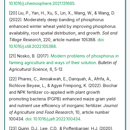
10.1016/j.chemosphere.2021.131665
.
[20] Liu, P., Yan, H., Xu, S., Lin, X., Wang, W., & Wang, D.
(2022). Moderately deep banding of phosphorus
enhanced winter wheat yield by improving phosphorus
availability, root spatial distribution, and growth.
Soil and
Tillage Research
, 220, article number 105388.
doi:
10.1016/j.still.2022.105388
.
[21] Nosko, B. (2017).
Modern problems of phosphorus in
farming agriculture and ways of their solution.
Bulletin of
Agricultural Science,
6, 5-12.
[22] Phares, C., Amoakwah, E., Danquah, A., Afrifa, A.,
Richlove Beyaw, L., & Agyei Frimpong, K. (2022). Biochar
and NPK fertilizer co-applied with plant growth
promoting bacteria (PGPB) enhanced maize grain yield
and nutrient use efficiency of inorganic fertilizer.
Journal
of Agriculture and Food Research
, 10, article number
100434.
doi: 10.1016/j.jafr.2022.100434
.
[23] Quinn, D.J., Lee, C.D., & Poffenbarger, H.J. (2020).