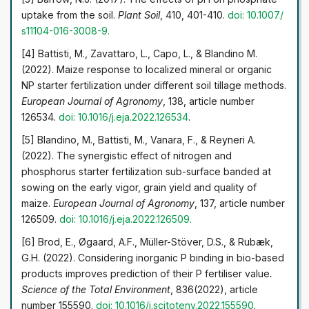
співставного із внесенням гранульованого добрива,
uptake from the soil.
Plant Soil
, 410, 401-410.
doi: 10.1007/
однак додавання 25 л/га РКД до основного внесення
s11104-016-3008-9
.
гранульованого добрива дозволило отримати приріст
[4] Battisti, M., Zavattaro, L., Capo, L., & Blandino M.
врожаю в 1,3 т/га. Отримані результати доводять
(2022). Maize response to localized mineral or organic
високу ефективність рідкої форми стартового
NP starter fertilization under different soil tillage methods.
добрива при його внесенні на легких за
European
Journal of Agronomy
, 138, article number
гранулометричним складом ґрунтах та мають бути
126534.
doi: 10.1016/j.eja.2022.126534
.
враховані при плануванні ресурсоощадної технології
[5] Blandino, M., Battisti, M., Vanara, F., & Reyneri A.
вирощування кукурудзи в зоні із високим ступенем
(2022). The synergistic effect of nitrogen and
метеорологічних ризиків
phosphorus starter fertilization sub-surface banded at
sowing on the early vigor, grain yield and quality of
maize.
European Journal of Agronomy
, 137, article number
126509.
doi: 10.1016/j.eja.2022.126509
.
[6] Brod, E., Øgaard, A.F., Müller-Stöver, D.S., & Rubæk,
G.H. (2022). Considering inorganic P binding in bio-based
products improves prediction of their P fertiliser value
.
Science of the Total Environment
, 836(2022), article
number 155590.
doi: 10.1016/j.scitotenv.2022.155590
.