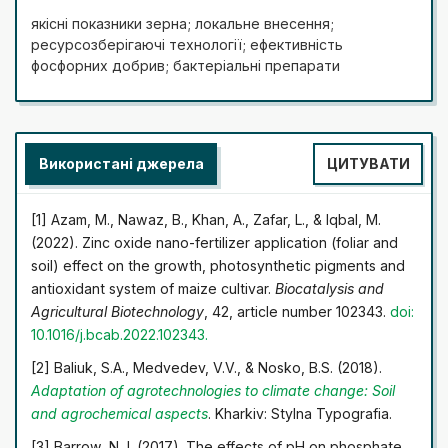
гранульованого мінерального добрива, сумісного
якісні показники зерна; локальне внесення;
застосування РКД та гранульованого добрива, а
ресурсозберігаючі технології; ефективність
також бакових сумішей РКД із цинком та
фосфорних добрив; бактеріальні препарати
бактеріальним продуктом на основі Pseudomonas
fluorenses. Встановлено, що застосування РКД при
посіві сприяє кращому забезпеченню молодих рослин
фосфором, та, як результат, – закладці більш
Використані джерела
ЦИТУВАТИ
продуктивного качана. При цьому використання в
якості джерела живлення виключно РКД у дозах до
50-60 л/га, не дає змоги реалізувати закладений
[1] Azam, M., Nawaz, B., Khan, A., Zafar, L., & Iqbal, M.
потенціал та призводить до недоотримання зерен із
(2022). Zinc oxide nano-fertilizer application (foliar and
качана відносно варіанту з повноцінним живленням.
soil) effect on the growth, photosynthetic pigments and
Найвищу врожайність було отримано у варіанті із
antioxidant system of maize cultivar.
Biocatalysis and
застосуванням гранульованого добрива та 60 л
Agricultural Biotechnology
, 42, article number 102343.
doi:
рідкого комплексного добрива в суміші з
10.1016/j.bcab.2022.102343
.
бактеріальним препаратом, при цьому приріст
[2] Baliuk, S.A., Medvedev, V.V., & Noskо, B.S. (2018).
врожайності відносно варіанту без гранульованого
Adaptation of agrotechnologies to climate change: Soil
добрива становив 32 % (2,8 т/га). Окреме
and
agrochemical aspects
. Kharkiv: Stylna Typografia.
застосування рідкого комплексного добрива за
жодних умов не забезпечило результату
[3] Barrow, N.J. (2017). The effects of pH on phosphate