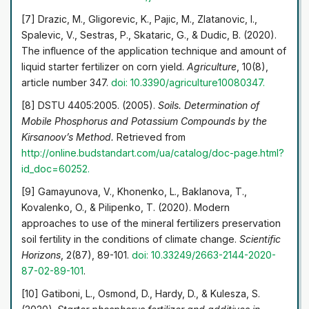
[7] Drazic, M., Gligorevic, K., Pajic, M., Zlatanovic, I.,
Spalevic, V., Sestras, P., Skataric, G., & Dudic, B. (2020).
The influence of the application technique and amount of
liquid starter fertilizer on corn yield.
Agriculture
, 10(8),
article number 347.
doi: 10.3390/agriculture10080347
.
[8] DSTU 4405:2005. (2005).
Soils. Determination of
Mobile Phosphorus and Potassium Compounds by the
Kirsanoov’s Method.
Retrieved from
http://online.budstandart.com/ua/catalog/doc-page.html?
id_doc=60252
.
[9] Gamayunova, V., Khonenkо, L., Baklanova, T.,
Kovalenko, O., & Pilipenko, T. (2020). Modern
approaches to use of the mineral fertilizers preservation
soil fertility in the conditions of climate change.
Scientific
Horizons
, 2(87), 89-101.
doi: 10.33249/2663-2144-2020-
87-02-89-101
.
[10] Gatiboni, L., Osmond, D., Hardy, D., & Kulesza, S.