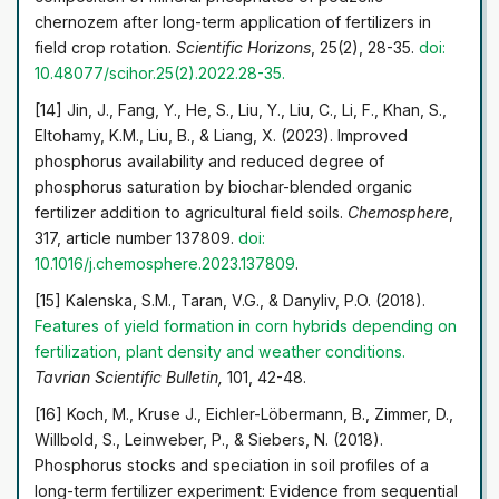
chernozem after long-term application of fertilizers in
field crop rotation.
Scientific Horizons
, 25(2), 28-35.
doi:
10.48077/scihor.25(2).2022.28-35
.
[14] Jin, J., Fang, Y., He, S., Liu, Y., Liu, C., Li, F., Khan, S.,
Eltohamy, K.M., Liu, B., & Liang, X. (2023). Improved
phosphorus availability and reduced degree of
phosphorus saturation by biochar-blended organic
fertilizer addition to agricultural field soils.
Chemosphere
,
317, article number 137809.
doi:
10.1016/j.chemosphere.2023.137809
.
[15] Kalenska, S.M., Taran, V.G., & Danyliv, P.O. (2018).
Features of yield formation in corn hybrids depending on
fertilization, plant density and weather conditions.
Tavrian Scientific Bulletin,
101, 42-48.
[16] Koch, M., Kruse J., Eichler-Löbermann, B., Zimmer, D.,
Willbold, S., Leinweber, P., & Siebers, N. (2018).
Phosphorus stocks and speciation in soil profiles of a
long-term fertilizer experiment: Evidence from sequential