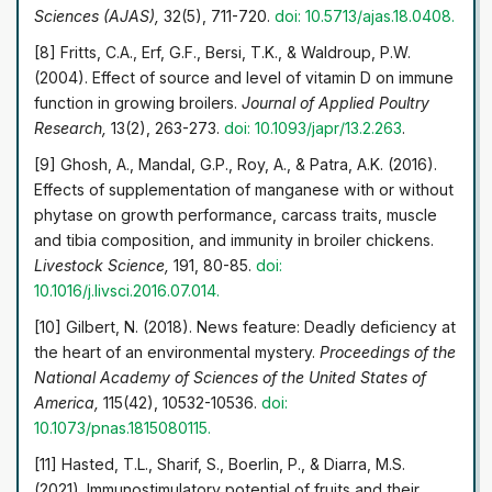
Sciences (AJAS),
32(5), 711-720.
doi: 10.5713/ajas.18.0408.
[8] Fritts, C.A., Erf, G.F., Bersi, T.K., & Waldroup, P.W.
(2004). Effect of source and level of vitamin D on immune
function in growing broilers.
Journal of Applied Poultry
Research,
13(2), 263-273.
doi: 10.1093/japr/13.2.263
.
[9] Ghosh, A., Mandal, G.P., Roy, A., & Patra, A.K. (2016).
Effects of supplementation of manganese with or without
phytase on growth performance, carcass traits, muscle
and tibia composition, and immunity in broiler chickens.
Livestock Science,
191, 80-85.
doi:
10.1016/j.livsci.2016.07.014.
[10] Gilbert, N. (2018). News feature: Deadly deficiency at
the heart of an environmental mystery.
Proceedings of the
National Academy of Sciences of the United States of
America,
115(42), 10532-10536.
doi:
10.1073/pnas.1815080115.
[11] Hasted, T.L., Sharif, S., Boerlin, P., & Diarra, M.S.
(2021). Immunostimulatory potential of fruits and their