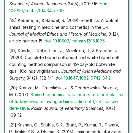
Science of Animal Resources
, 34(5), 709-716.
doi:
10.5851/kosfa.2014.34.5.709.
[18] Kabene, S., & Baadel, S. (2019). Bioethics: A look at
animal testing in medicine and cosmetics in the UK.
Journal of Medical Ethics and History of Medicine,
3(12),
article number 15.
doi: 10.18502/jmehm.v12i15.1875.
[19] Kanda, I., Robertson, J., Meinkoth, J., & Brandão, J.
(2020). Complete blood cell count and white blood cell
counting method comparison in 49-day-old bobwhite
quail (Colinus virginianus).
Journal of Avian Medicine and
Surgery,
34(2), 132-141. d
oi: 10.1647/1082-6742-34.2.
[20] Krauze, M., Truchliński, J., & Cendrowska-Pinkosz,
M. (2007).
Some biochemical parameters of blood plasma
of turkey-hens following administration of 1,2,4-triasole
derivative
.
Polish Journal of Veterinary Sciences,
10(2),
109-12.
[21] Krishan, G., Shukla, S.K., Bhatt, P., Kumar, R., Tiwary,
R., Malik, Y.S., & Dhama, K. (2015). Immunomodulatory and