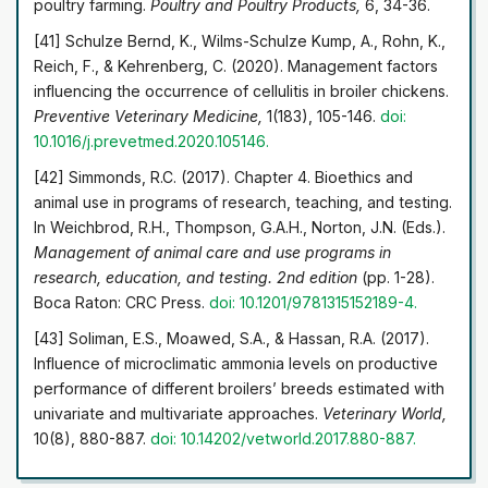
poultry farming.
Poultry and Poultry Products,
6, 34-36.
[41] Schulze Bernd, K., Wilms-Schulze Kump, A., Rohn, K.,
Reich, F., & Kehrenberg, C. (2020). Management factors
influencing the occurrence of cellulitis in broiler chickens.
Preventive Veterinary Medicine,
1(183), 105-146.
doi:
10.1016/j.prevetmed.2020.105146.
[42] Simmonds, R.C. (2017). Chapter 4. Bioethics and
animal use in programs of research, teaching, and testing.
In Weichbrod, R.H., Thompson, G.A.H., Norton, J.N. (Eds.).
Management of animal care and use programs in
research, education, and testing. 2nd edition
(pp. 1-28).
Boca Raton: CRC Press.
doi: 10.1201/9781315152189-4.
[43] Soliman, E.S., Moawed, S.A., & Hassan, R.A. (2017).
Influence of microclimatic ammonia levels on productive
performance of different broilers’ breeds estimated with
univariate and multivariate approaches.
Veterinary World,
10(8), 880-887.
doi: 10.14202/vetworld.2017.880-887.