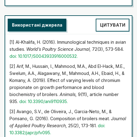
зважування із подальшим визначенням абсолютних та
середньодобових приростів живої маси. Годівлю
птиці здійснювали згідно з видом і віковими періодами
Використані джерела
ЦИТУВАТИ
відповідно до існуючих норм. Гематологічні,
імунологічні та біохімічні дослідження проводили
згідно з методиками. Дегустаційну оцінку м'яса і
[1] Al-Khalifa, H. (2016). Immunological techniques in avian
бульйону проводили по 5-бальній системі, Бульйони
studies.
World’s Poultry Science Journal,
72(3), 573-584.
оцінюються за 4 показниками – смаком, запахом,
doi: 10.1017/S0043933916000532.
кольором, прозорістю кожен з них за 5 бальною
[2] Arif, M., Hussain, I., Mahmood, M.A., Abd El-Hack, M.E.,
системою. Аналіз даних загальної маси в групах
Swelum, A.A., Alagawany, M., Mahmoud, A.H., Ebaid, H., &
вказує на найвищий валовий приріст живої маси в
Komany, A. (2019). Effect of varying levels of chromium
групі курчат 36-денного віку, яка отримувала GKPF-
propionate on growth performance and blood
109 з 10-денного віку, що становить 14966 г за 26 днів
biochemistry of broilers.
Animals,
9(11), article number
досліду. Як можна побачити, що збереження курчат-
935.
doi: 10.3390/ani9110935.
бройлерів за період досліду в дослідних групах
становить 96%, а у контрольній — 94%. Аналізуючи
[3] Avango, S.V., de Oliveira, J., Garcia-Neto, M., &
вищевикладене можна зробити висновок, що
Ponsano, G. (2016). Composition of broilers meat.
Journal
додавання до питної води досліджувальні сполуки
of Applied Poultry Research,
25(2), 173-181.
doi:
триазолінового ряду посилює гемопоез, має
10.3382/japr/pfv095.