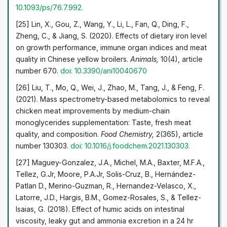
10.1093/ps/76.7.992.
[25] Lin, X., Gou, Z., Wang, Y., Li, L., Fan, Q., Ding, F.,
Zheng, C., & Jiang, S. (2020). Effects of dietary iron level
on growth performance, immune organ indices and meat
quality in Chinese yellow broilers.
Animals,
10(4), article
number 670.
doi: 10.3390/ani10040670
[26] Liu, T., Mo, Q., Wei, J., Zhao, M., Tang, J., & Feng, F.
(2021). Mass spectrometry-based metabolomics to reveal
chicken meat improvements by medium-chain
monoglycerides supplementation: Taste, fresh meat
quality, and composition.
Food Chemistry,
2(365), article
number 130303.
doi: 10.1016/j.foodchem.2021.130303.
[27] Maguey-Gonzalez, J.A., Michel, M.A., Baxter, M.F.A.,
Tellez, G.Jr, Moore, P.A.Jr, Solis-Cruz, B., Hernández-
Patlan D., Merino-Guzman, R., Hernandez-Velasco, X.,
Latorre, J.D., Hargis, B.M., Gomez-Rosales, S., & Tellez-
Isaias, G. (2018). Effect of humic acids on intestinal
viscosity, leaky gut and ammonia excretion in a 24 hr