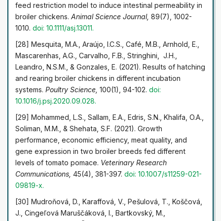
feed restriction model to induce intestinal permeability in
broiler chickens.
Animal Science Journal,
89(7), 1002-
1010.
doi: 10.1111/asj.13011.
[28] Mesquita, M.A., Araújo, I.C.S., Café, M.B., Arnhold, E.,
Mascarenhas, A.G., Carvalho, F.B., Stringhini, J.H.,
Leandro, N.S.M., & Gonzales, E. (2021). Results of hatching
and rearing broiler chickens in different incubation
systems.
Poultry Science,
100(1), 94-102.
doi:
10.1016/j.psj.2020.09.028.
[29] Mohammed, L.S., Sallam, E.A., Edris, S.N., Khalifa, O.A.,
Soliman, M.M., & Shehata, S.F. (2021). Growth
performance, economic efficiency, meat quality, and
gene expression in two broiler breeds fed different
levels of tomato pomace.
Veterinary Research
Communications,
45(4), 381-397.
doi: 10.1007/s11259-021-
09819-x.
[30] Mudroňová, D., Karaffová, V., Pešulová, T., Koščová,
J., Cingeľová Maruščáková, I., Bartkovský, M.,