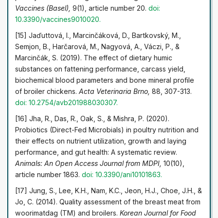
Vaccines (Basel),
9(1), article number 20.
doi:
10.3390/vaccines9010020.
[15] Jaďuttová, I., Marcinčáková, D., Bartkovský, M.,
Semjon, B., Harčarová, M., Nagyová, A., Váczi, P., &
Marcinčák, S. (2019). The effect of dietary humic
substances on fattening performance, carcass yield,
biochemical blood parameters and bone mineral profile
of broiler chickens.
Acta Veterinaria Brno,
88, 307-313.
doi: 10.2754/avb201988030307.
[16] Jha, R., Das, R., Oak, S., & Mishra, P. (2020).
Probiotics (Direct-Fed Microbials) in poultry nutrition and
their effects on nutrient utilization, growth and laying
performance, and gut health: A systematic review.
Animals: An Open Access Journal from MDPI,
10(10),
article number 1863.
doi: 10.3390/ani10101863.
[17] Jung, S., Lee, K.H., Nam, K.C., Jeon, H.J., Choe, J.H., &
Jo, C. (2014). Quality assessment of the breast meat from
woorimatdag (TM) and broilers.
Korean Journal for Food