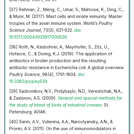
[37] Rehman, Z., Meng, C., Umar, S., Mahrose, K., Ding, C.,
& Munir, M. (2017). Mast cells and innate immunity: Master
troupes of the avian immune system.
World’s Poultry
Science Journal,
73(3), 621-632.
doi:
10.1017/S0043933917000526.
[38] Roth, N., Käsbohrer, A., Mayrhofer, S., Zitz, U.,
Hofacre, C., & Domig, K.J. (2019). The application of
antibiotics in broiler production and the resulting
antibiotic resistance in Escherichia coli: A global overview.
Poultry Science,
98(4), 1791-1804.
doi:
10.3382/ps/pey539.
[39] Sadovnikov, N.V., Pridybaylo, N.D., Vereshchak, N.A.,
& Zaslonov, A.S. (2009).
General and special methods for
the study of blood of birds of industrial crosses
. St.
Petersburg: AVIAK.
[40] Sanin, A.V., Videnina, A.A., Narovlyansky, A.N., &
Pronin, A.V. (2011). On the use of immunomodulators in