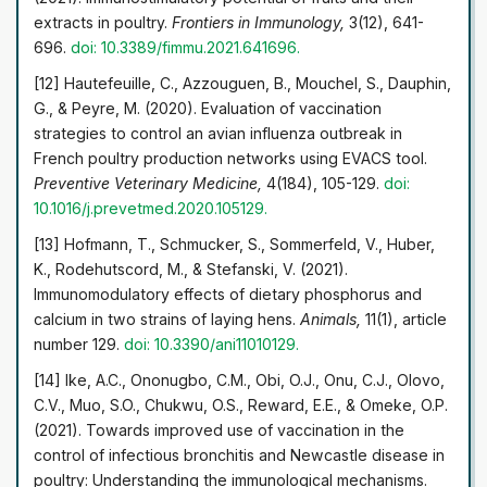
extracts in poultry.
Frontiers in Immunology,
3(12), 641-
696.
doi: 10.3389/fimmu.2021.641696.
[12] Hautefeuille, C., Azzouguen, B., Mouchel, S., Dauphin,
G., & Peyre, M. (2020). Evaluation of vaccination
strategies to control an avian influenza outbreak in
French poultry production networks using EVACS tool.
Preventive Veterinary Medicine,
4(184), 105-129.
doi:
10.1016/j.prevetmed.2020.105129.
[13] Hofmann, T., Schmucker, S., Sommerfeld, V., Huber,
K., Rodehutscord, M., & Stefanski, V. (2021).
Immunomodulatory effects of dietary phosphorus and
calcium in two strains of laying hens.
Animals,
11(1), article
number 129.
doi: 10.3390/ani11010129.
[14] Ike, A.C., Ononugbo, C.M., Obi, O.J., Onu, C.J., Olovo,
C.V., Muo, S.O., Chukwu, O.S., Reward, E.E., & Omeke, O.P.
(2021). Towards improved use of vaccination in the
control of infectious bronchitis and Newcastle disease in
poultry: Understanding the immunological mechanisms.