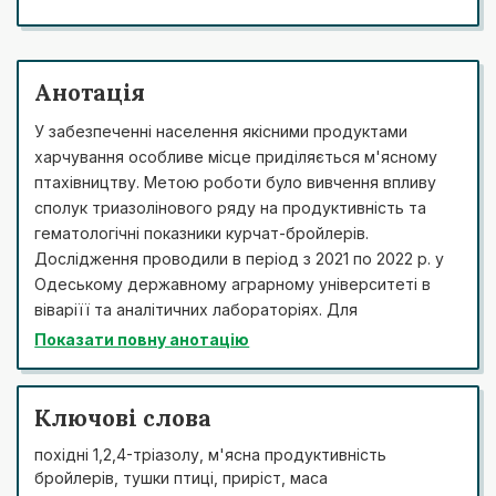
Анотація
У забезпеченні населення якісними продуктами
харчування особливе місце приділяється м'ясному
птахівництву. Метою роботи було вивчення впливу
сполук триазолінового ряду на продуктивність та
гематологічні показники курчат-бройлерів.
Дослідження проводили в період з 2021 по 2022 р. у
Одеському державному аграрному університеті в
віваріїї та аналітичних лабораторіях. Для
дослідження використовували похідні 1,2,4-тріазолу,
Показати повну анотацію
синтезованих у Запорізькому державному медичному
університеті: GKPF-109 – Morpholin-4-ium-2-((4-amino-
5-(3-methyl-pyrazol-5-yl)-1,2,4-triazol-3-yl)thio)acetate;
Ключові слова
ACП-34 – sodium 2-((4-amino-5-(thiophen-2-
похідні 1,2,4-тріазолу, м'ясна продуктивність
ylmethyl)-4H-1,2,4-triazol-3-yl)thio)acetate. Динаміку
бройлерів, тушки птиці, приріст, маса
приросту птиці визначали шляхом індивідуального