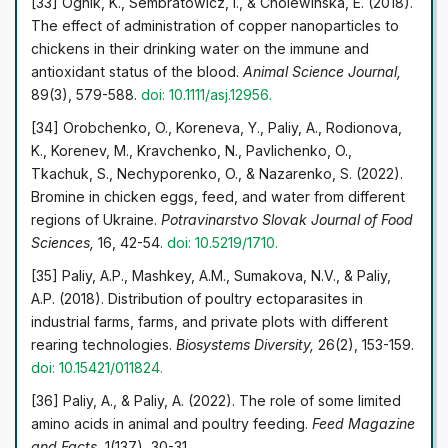
[33] Ognik, K., Sembratowicz, I., & Cholewinska, E. (2018).
The effect of administration of copper nanoparticles to
chickens in their drinking water on the immune and
antioxidant status of the blood.
Animal Science Journal,
89(3), 579-588.
doi: 10.1111/asj.12956.
[34] Orobchenko, O., Koreneva, Y., Paliy, A., Rodionova,
K., Korenev, M., Kravchenko, N., Pavlichenko, O.,
Tkachuk, S., Nechyporenko, O., & Nazarenko, S. (2022).
Bromine in chicken eggs, feed, and water from different
regions of Ukraine.
Potravinarstvo Slovak Journal of Food
Sciences,
16, 42-54.
doi: 10.5219/1710.
[35] Paliy, A.P., Mashkey, A.M., Sumakova, N.V., & Paliy,
A.P. (2018). Distribution of poultry ectoparasites in
industrial farms, farms, and private plots with different
rearing technologies.
Biosystems Diversity,
26(2), 153-159.
doi: 10.15421/011824.
[36] Paliy, А., & Paliy, А. (2022). The role of some limited
amino acids in animal and poultry feeding.
Feed Magazine
and Facts,
1(137), 30-31.