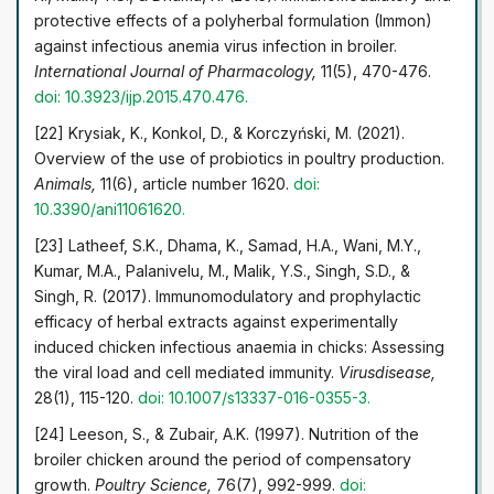
protective effects of a polyherbal formulation (Immon)
against infectious anemia virus infection in broiler.
International Journal of Pharmacology,
11(5), 470-476.
doi: 10.3923/ijp.2015.470.476.
[22] Krysiak, K., Konkol, D., & Korczyński, M. (2021).
Overview of the use of probiotics in poultry production.
Animals,
11(6), article number 1620.
doi:
10.3390/ani11061620.
[23] Latheef, S.K., Dhama, K., Samad, H.A., Wani, M.Y.,
Kumar, M.A., Palanivelu, M., Malik, Y.S., Singh, S.D., &
Singh, R. (2017). Immunomodulatory and prophylactic
efficacy of herbal extracts against experimentally
induced chicken infectious anaemia in chicks: Assessing
the viral load and cell mediated immunity.
Virusdisease,
28(1), 115-120.
doi: 10.1007/s13337-016-0355-3.
[24] Leeson, S., & Zubair, A.K. (1997). Nutrition of the
broiler chicken around the period of compensatory
growth.
Poultry Science,
76(7), 992-999.
doi: