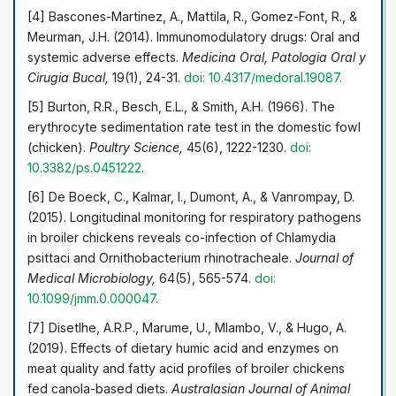
протизапальну та гепатопротекторну дію. Оцінка
[4] Bascones-Martinez, A., Mattila, R., Gomez-Font, R., &
якості м'яса курчат-бройлерів та бульйону в кінці
Meurman, J.H. (2014). Immunomodulatory drugs: Oral and
досліду не дозволяють стверджувати про зниження
systemic adverse effects.
Medicina Oral, Patologia Oral y
їх аромату та смакових якостей, що свідчить про
Cirugia Bucal,
19(1), 24-31.
doi: 10.4317/medoral.19087.
відсутність негативного впливу досліджувальних
сполук триазолінового ряду та способів їх
[5] Burton, R.R., Besch, E.L., & Smith, A.H. (1966). The
застосування на органолептичні показники м'яса
erythrocyte sedimentation rate test in the domestic fowl
(chicken).
Poultry Science,
45(6), 1222-1230.
doi:
10.3382/ps.0451222.
[6] De Boeck, C., Kalmar, I., Dumont, A., & Vanrompay, D.
(2015). Longitudinal monitoring for respiratory pathogens
in broiler chickens reveals co-infection of Chlamydia
psittaci and Ornithobacterium rhinotracheale.
Journal of
Medical Microbiology,
64(5), 565-574.
doi:
10.1099/jmm.0.000047.
[7] Disetlhe, A.R.P., Marume, U., Mlambo, V., & Hugo, A.
(2019). Effects of dietary humic acid and enzymes on
meat quality and fatty acid profiles of broiler chickens
fed canola-based diets.
Australasian Journal of Animal