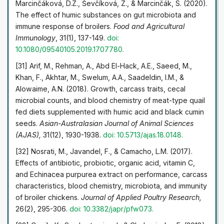
Marcinčáková, D.Z., Ševčíková, Z., & Marcinčák, S. (2020).
The effect of humic substances on gut microbiota and
immune response of broilers.
Food and Agricultural
Immunology
, 31(1), 137-149.
doi:
10.1080/09540105.2019.1707780.
[31] Arif, M., Rehman, A., Abd El-Hack, A.E., Saeed, M.,
Khan, F., Akhtar, M., Swelum, A.A., Saadeldin, I.M., &
Alowaime, A.N. (2018). Growth, carcass traits, cecal
microbial counts, and blood chemistry of meat-type quail
fed diets supplemented with humic acid and black cumin
seeds.
Asian-Australasian Journal of Animal Sciences
(AJAS),
31(12), 1930-1938.
doi: 10.5713/ajas.18.0148.
[32] Nosrati, M., Javandel, F., & Camacho, L.M. (2017).
Effects of antibiotic, probiotic, organic acid, vitamin C,
and Echinacea purpurea extract on performance, carcass
characteristics, blood chemistry, microbiota, and immunity
of broiler chickens.
Journal of Applied Poultry Research,
26(2), 295-306.
doi: 10.3382/japr/pfw073.