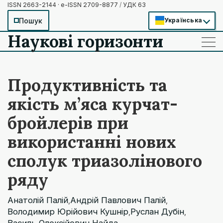
ISSN 2663-2144 · e-ISSN 2709-8877
/
УДК 63
Пошук
Українська
Наукові горизонти
——
——
——
Продуктивність та
якість м’яса курчат-
бройлерів при
використанні нових
сполук триазолінового
ряду
Анатолій Палій
Андрій Павлович Палій
,
,
Володимир Юрійович Кушнір
Руслан Дубін
,
,
Василь Олексійович Найда