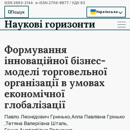
ISSN 2663-2144 · e-ISSN 2709-8877
/
УДК 63
Пошук
Українська
Наукові горизонти
——
——
——
Формування
інноваційної бізнес-
моделі торговельної
організації в умовах
економічної
глобалізації
Павло Леонідович Гринько
Алла Павлівна Грінько
,
Тетяна Валеріївна Шталь
,
,
Ганна Анатоліївна Радченко