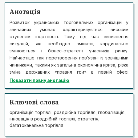
Анотація
Розвиток українських торговельних організацій у
звичайних умовах характеризується високим
ступенем інертності. Тому під час виникнення
ситуацій, які необхідно змінити, кардинально
змінюються і бізнес-стратегії учасників ринку.
Найчастіше такі перетворення пов’язані із зовнішніми
чинниками, такими як загальна економічна криза, різка
зміна державних «правил гри» в певній сфері
економічних відносин, а також інший зовнішній чинник,
Показати повну анотацію
пов’язаний із виникненням нових серйозних
конкурентів. Розробка організаційно-економічного
механізму забезпечення інноваційного розвитку
Ключові слова
роздрібної торгівлі, потребує всебічного врахування
організація торгівлі, роздрібна торгівля, глобалізація,
внутрішніх і зовнішніх чинників досліджуваної
інновація в роздрібній торгівлі, стратегія,
системи, формування стратегій та програм
багатоканальна торгівля
підвищення інноваційного потенціалу її учасників,
їхньої активної взаємодії, формування організаційно-