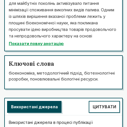
для майбутніх поколінь активізувало питання
мінімізації споживання викопних видів палива. Одним
із шляхів вирішення вказаної проблеми лежить у
площині біоекономічної науки, яка покликана
просувати ідею виробництва товарів продовольчого
та непродовольчого характеру на основі
поновлювальних біологічних ресурсів. Можливість
Показати повну анотацію
формування власного бачення до проблематики
обумовлює необхідність обґрунтування теоретичної
концептуалізації біоекономічного контенту в
Ключові слова
історичному вимірі. Метою дослідження є розгляд
біоекономіка, методологічний підхід, біотехнологічні
позиції вчених і дивергенції їх поглядів щодо
розробки, поновлювальні біологічні ресурси.
становлення біоекономічної парадигми. Ключові
завдання полягають у ретроспективному вивченні
особливостей наукових думок, обґрунтуванні
концептуальних засад становлення інклюзивної
Використані джерела
ЦИТУВАТИ
європейської біоекономіки, якій характерне модерне
мислення відносно термінології біоекономічного
напряму, ідентифікації методологічних підходів до
Використані джерела в процесі публікації