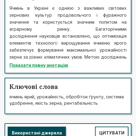
Ячмінь в Україні є однією з важливих світових
зернових культур продовольчого і фуражного
значення та користується значним попитом на
аграрному ринку. Багаторічними
дослідження науковців встановлено, що оптимізація
елементів технології вирощування ячменю ярого
забезпечує формування максимальної урожайності
зерна за різних кліматичних умов. Метою досліджень
було вивчити вплив тривалого застосування різних
Показати повну анотацію
систем основного обробітку грунту і систем
удобрення (мінеральної та органо-мінеральної) на
врожайність та якість зерна ячменю ярого в умовах
Ключові слова
Правобережного Лісостепу України. Дослідження
ячмінь ярий, урожайність, обробіток ґрунту, система
проведено у стаціонарному досліді протягом 2001–
удобрення, якість зерна, рентабельність
2018 рр. на чорноземних опідзолених
середньосуглинкових ґрунтах. Встановлено, що на
фоні мінерального удобрення у дозі N
Р
К
60
60
60
найвищу урожайність зерна ячменю ярого (3,94 т/га)
Використані джерела
ЦИТУВАТИ
забезпечила полицева система основного обробітку