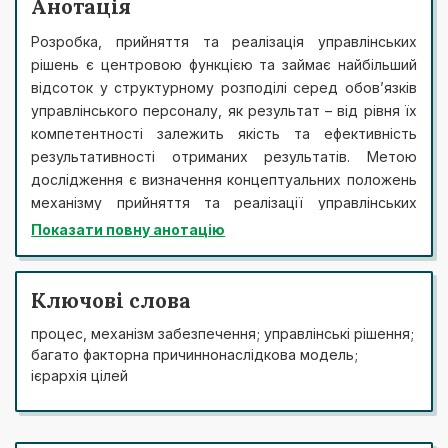
Анотація
Розробка, прийняття та реалізація управлінських
рішень є центровою функцією та займає найбільший
відсоток у структурному розподілі серед обов’язків
управлінського персоналу, як результат – від рівня їх
компетентності залежить якість та ефективність
результативності отриманих результатів. Метою
дослідження є визначення концептуальних положень
механізму прийняття та реалізації управлінських
рішень. До основних завдань варто віднести наступні:
Показати повну анотацію
визначення сутності поняття «процес», розробка
багато-факторної причинно-наслідкової (каузуальної)
моделі механізму прийняття та реалізації
Ключові слова
управлінського рішення; розроблення концептуальної
процес, механізм забезпечення; управлінські рішення;
ієрархії цілей механізму процесу забезпечення
багато факторна причиннонаслідкова модель;
прийняття та реалізації управлінських рішень у
ієрархія цілей
підприємницькій організаційній структурі. Був
застосований діалектичний метод пізнання
економічних процесів, наукових розробок та