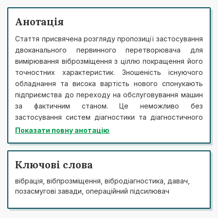
Анотація
Стаття присвячена розгляду пропозиції застосування
двоканального первинного перетворювача для
вимірювання віброзміщення з ціллю покращення його
точностних характеристик. Зношеність існуючого
обладнання та висока вартість нового спонукають
підприємства до переходу на обслуговування машин
за фактичним станом. Це неможливо без
застосування систем діагностики та діагностичного
моніторингу, які дозволили б виявляти дефекти на
Показати повну анотацію
ранніх стадіях їх розвитку. Системи діагностики, в
основному, знаходяться на етапі початкових
досліджень та експериментальної експлуатації.
Ключові слова
Найбільший вплив на виникнення вібрації в
вібрація, вібпрозміщення, вібродіагностика, давач,
сільськогосподарських машинах надають сили інерції
позасмугові завади, операційний підсилювач
різних неврівноважених мас (молотильних й
подрібнюючих барабанів, ріжучих складальних
одиниць комбайнів тощо). Вітчизняний і закордонний