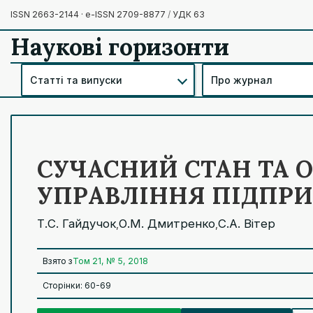
ISSN 2663-2144 · e-ISSN 2709-8877
/
УДК 63
Наукові горизонти
Статті та випуски
Про журнал
СУЧАСНИЙ СТАН ТА 
УПРАВЛІННЯ ПІДПР
Т.С. Гайдучок
О.М. Дмитренко
С.А. Вітер
,
,
Взято з
Том 21, № 5, 2018
Сторінки: 60-69