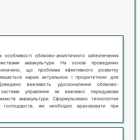
 особливості обліково-аналітичного забезпечення
ємствами аквакультури. На основі проведених
визначено, що проблема ефективного розвитку
лишається наразі актуальною і пріоритетною для
Доведено важливість удосконалення обліково-
я системи управління як важливої передумови
риємств аквакультури. Сформульовано технологічні
х господарств, які необхідно враховувати при
о обліку. Обґрунтовано, що за способом вирощування
поділяють на повносистемні і неповносистемні.
ичого циклу кожного з видів з деталізацією окремих
ння рибного господарства у КВЕД-2010 із поясненням