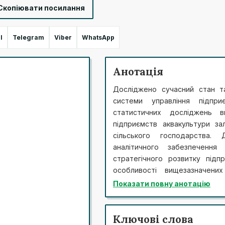
Скопіювати посилання
l
Telegram
Viber
WhatsApp
Анотація
Досліджено сучасний стан та
системи управління підпри
статистичних досліджень 
підприємств аквакультури за
сільського господарства. 
аналітичного забезпеченн
стратегічного розвитку підп
особливості вищезазначени
організації їх бухгалтерськог
Показати повну анотацію
господарства аквакультури 
Розглянуто особливості виробн
етапів. Окреслено позиціонува
Ключові слова