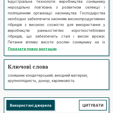
Індустріальна технологія виробництва соняшнику
нероздільно пов’язана з розвитком селекції і
поліпшенням організації насінництва. Господарства
необхідно забезпечити насінням високопродуктивних
гібридів з високою схожістю для використання у
виробництві ранньостиглих короткостеблових
гібридів, що забезпечать сталі і високі врожаї.
Питання впливу висоти рослин соняшнику на їх
урожайність стає дедалі актуальнішим у виробництві
Показати повну анотацію
сільськогосподарської продукції. Статтю присвячено
створенню короткостеблових форм соняшнику
кондитерського напряму використання. У процесі
Ключові слова
досліджень встановлено, що карликовість має
соняшник кондитерський, вихідний матеріал,
напівдомінантний характер успадкування. Серед
крупноплідність, донор, карликовість
створених низькорослих зразків кращою за низкою
показників була форма 1317. Отримані матеріали можна
використовувати як вихідний матеріал для виділення
закріплювачів стерильності та створення
Використані джерела
ЦИТУВАТИ
короткостеблових високопродуктивних гібридів
соняшнику