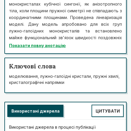
монокристалах кубічної сингонії, як анізотропного
тіла, коли площини пружної симетрії не співпадають з
координатними площинами. Проведена лінеаризація
моделі. Дану модель апробовано для всіх груп
лужно-галоїдних монокристалів та встановлено
майже функціональний зв'язок швидкості поздовжніх
пружних хвиль VL(R) (r>0,999) для будь-якого
Показати повну анотацію
кристалографічного напрямку всіх ЛГК
Ключові слова
моделювання, лужно-галоїдні кристали, пружні хвилі,
кристалографічні напрямки
Використані джерела
ЦИТУВАТИ
Використані джерела в процесі публікації